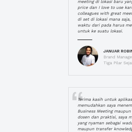
meeting di lokasi baru ya
price dan I love to use ka
colleagues with great mee
di set di lokasi mana saj
waktu dari pada harus m
untuk ke suatu lokasi.
JANUAR ROBI
Brand Manager
Tiga Pilar Se
Terima kasih untuk aplika
memudahkan saya menem
Business Meeting maupun 
dosen dan praktisi, saya
yang nyaman sebagai wada
maupun transfer knowled