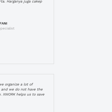
rta. Harganya juga cakep
FANI
pecialist
e organize a lot of
 and we do not have the
e. XWORK helps us to save