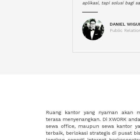
aplikasi, tapi solusi bagi sa
DANIEL WIGU
Public Relatio
Ruang kantor yang nyaman akan 
legalitas usaha baru Anda, seperti sur
terasa menyenangkan. Di XWORK anda 
Perusahaan, Surat Izin Usaha Per
sewa office, maupun sewa kantor yan
pendirian PT maupun akte pendiri
terbaik, berlokasi strategis di pusat bis
Sewa ruang kantor XWORK juga m
lengkap seperti internet berkecepata
kantor Anda, karena anda dapat memi