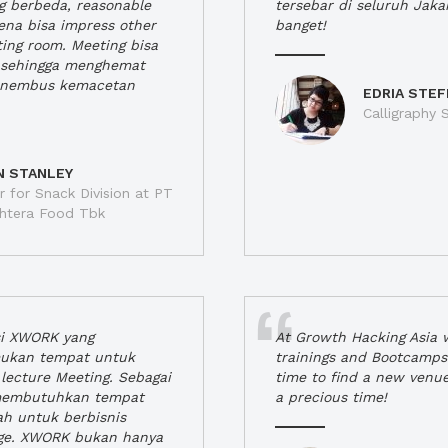
ng berbeda, reasonable
tersebar di seluruh Jaka
rena bisa impress other
banget!
ting room. Meeting bisa
a, sehingga menghemat
enembus kemacetan
EDRIA STEF
Calligraphy S
N STANLEY
 for Snack Division at PT
jahtera Food Tbk
si XWORK yang
At Growth Hacking Asia w
ukan tempat untuk
trainings and Bootcamps
lecture Meeting. Sebagai
time to find a new venu
 membutuhkan tempat
a precious time!
h untuk berbisnis
ge. XWORK bukan hanya