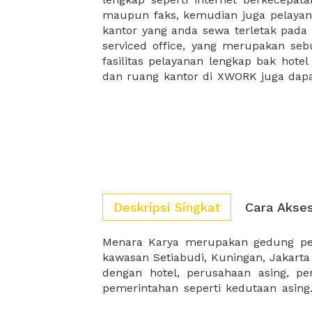
maupun faks, kemudian juga pelayan
sewa, kemudian Anda dapat survey
kantor yang anda sewa terletak pad
kantor Anda, semuanya akan dibuat
serviced office, yang merupakan seb
kantor terbaik Anda, dan juga sewa 
fasilitas pelayanan lengkap bak hotel
dan ruang kantor di XWORK juga da
Deskripsi Singkat
Cara Akse
Menara Karya merupakan gedung per
membuat menara Karya menjadi ged
kawasan Setiabudi, Kuningan, Jakarta
dengan hotel, perusahaan asing, p
pemerintahan seperti kedutaan asing.