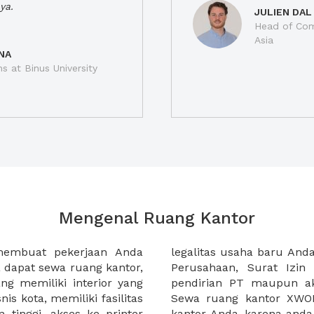
ya.
JULIEN DAL
Head of Com
Asia
NA
ns at Binus University
Mengenal Ruang Kantor
membuat pekerjaan Anda
at domisili, Tanda Domisili
dapat sewa ruang kantor,
dagangan, dan atau akte
g memiliki interior yang
an CV untuk usaha Anda.
nis kota, memiliki fasilitas
empermudah proses sewa
n tinggi, akses ke printer
lih kantor yang akan anda