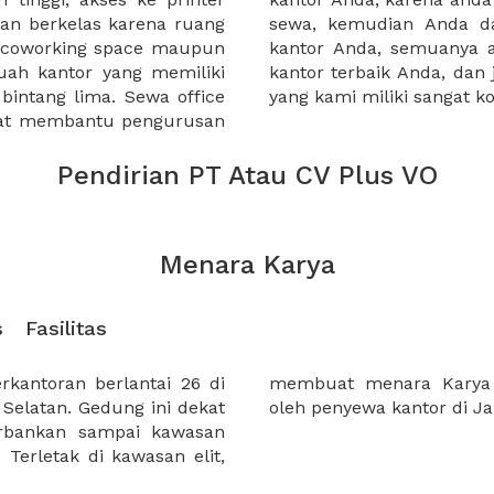
an berkelas karena ruang
 atau mengunjungi calon
a coworking space maupun
 lebih mudah untuk sewa
uah kantor yang memiliki
kantor murah karena harga
 bintang lima. Sewa office
yang kami miliki sangat ko
pat membantu pengurusan
Pendirian PT Atau CV Plus VO
Menara Karya
s
Fasilitas
kantoran berlantai 26 di
ung yang banyak dicari
 Selatan. Gedung ini dekat
oleh penyewa kantor di Jak
erbankan sampai kawasan
 Terletak di kawasan elit,