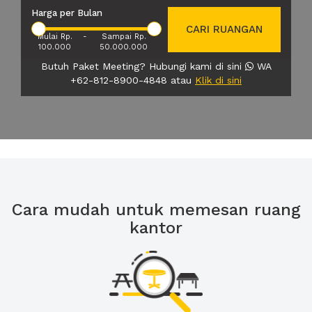
Harga per Bulan
CARI RUANGAN
Mulai Rp.
-
Sampai Rp.
100.000
50.000.000
Butuh Paket Meeting? Hubungi kami di sini
WA
+62-812-8900-4848 atau
Klik di sini
Cara mudah untuk memesan ruang
kantor