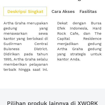
Deskripsi Singkat
Cara Akses
Fasilitas
Artha Graha merupakan
Dekat dengan Bursa
gedung yang
Efek Indonesia, Hard
menawarkan sewa
Rock Cafe, dan The
kantor yang berlokasi di
Capital Residence
Sudirman Central
menjadikan gedung
Buisness District.
Artha Graha gedung
Didirikan pada tahun
yang strategis untuk
1995, Artha Graha selalu
kantor Anda.
memberikan pelayanan
terbaik hingga saat ini.
Pilihan produk lainnya di XWORK