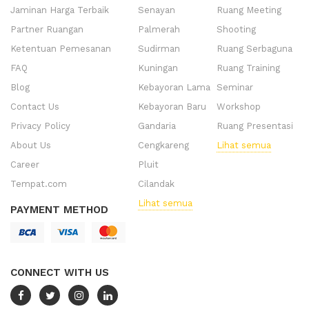
Jaminan Harga Terbaik
Senayan
Ruang Meeting
Partner Ruangan
Palmerah
Shooting
Ketentuan Pemesanan
Sudirman
Ruang Serbaguna
FAQ
Kuningan
Ruang Training
Blog
Kebayoran Lama
Seminar
Contact Us
Kebayoran Baru
Workshop
Privacy Policy
Gandaria
Ruang Presentasi
About Us
Cengkareng
Lihat semua
Career
Pluit
Tempat.com
Cilandak
Lihat semua
PAYMENT METHOD
CONNECT WITH US