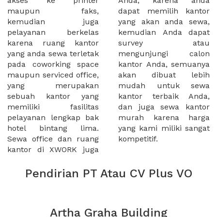
akses ke printer
Anda, karena anda
maupun faks,
dapat memilih kantor
kemudian juga
yang akan anda sewa,
pelayanan berkelas
kemudian Anda dapat
karena ruang kantor
survey atau
yang anda sewa terletak
mengunjungi calon
pada coworking space
kantor Anda, semuanya
maupun serviced office,
akan dibuat lebih
yang merupakan
mudah untuk sewa
sebuah kantor yang
kantor terbaik Anda,
memiliki fasilitas
dan juga sewa kantor
pelayanan lengkap bak
murah karena harga
hotel bintang lima.
yang kami miliki sangat
Sewa office dan ruang
kompetitif.
kantor di XWORK juga
Pendirian PT Atau CV Plus VO
Artha Graha Building