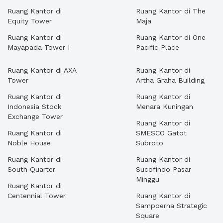
Ruang Kantor di
Ruang Kantor di The
Equity Tower
Maja
Ruang Kantor di
Ruang Kantor di One
Mayapada Tower I
Pacific Place
Ruang Kantor di AXA
Ruang Kantor di
Tower
Artha Graha Building
Ruang Kantor di
Ruang Kantor di
Indonesia Stock
Menara Kuningan
Exchange Tower
Ruang Kantor di
Ruang Kantor di
SMESCO Gatot
Noble House
Subroto
Ruang Kantor di
Ruang Kantor di
South Quarter
Sucofindo Pasar
Minggu
Ruang Kantor di
Centennial Tower
Ruang Kantor di
Sampoerna Strategic
Square