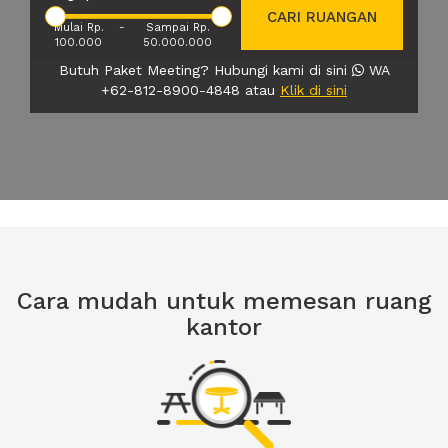
CARI RUANGAN
Mulai Rp.
-
Sampai Rp.
100.000
50.000.000
Butuh Paket Meeting? Hubungi kami di sini
WA
+62-812-8900-4848 atau
Klik di sini
Cara mudah untuk memesan ruang
kantor