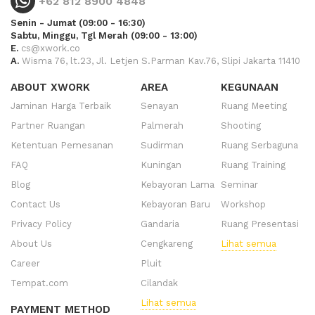
+62 812 8900 4848
Senin - Jumat (09:00 - 16:30)
Sabtu, Minggu, Tgl Merah (09:00 - 13:00)
E.
cs@xwork.co
A.
Wisma 76, lt.23, Jl. Letjen S.Parman Kav.76, Slipi Jakarta 11410
ABOUT XWORK
AREA
KEGUNAAN
Jaminan Harga Terbaik
Senayan
Ruang Meeting
Partner Ruangan
Palmerah
Shooting
Ketentuan Pemesanan
Sudirman
Ruang Serbaguna
FAQ
Kuningan
Ruang Training
Blog
Kebayoran Lama
Seminar
Contact Us
Kebayoran Baru
Workshop
Privacy Policy
Gandaria
Ruang Presentasi
About Us
Cengkareng
Lihat semua
Career
Pluit
Tempat.com
Cilandak
Lihat semua
PAYMENT METHOD