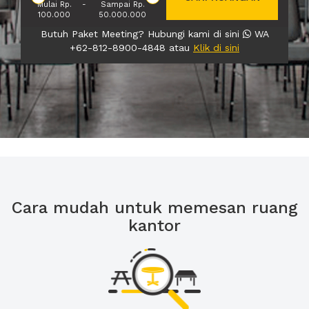
Mulai Rp.
-
Sampai Rp.
100.000
50.000.000
Butuh Paket Meeting? Hubungi kami di sini
WA
+62-812-8900-4848 atau
Klik di sini
Cara mudah untuk memesan ruang
kantor