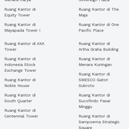
Ruang Kantor di
Ruang Kantor di The
Equity Tower
Maja
Ruang Kantor di
Ruang Kantor di One
Mayapada Tower I
Pacific Place
Ruang Kantor di AXA
Ruang Kantor di
Tower
Artha Graha Building
Ruang Kantor di
Ruang Kantor di
Indonesia Stock
Menara Kuningan
Exchange Tower
Ruang Kantor di
Ruang Kantor di
SMESCO Gatot
Noble House
Subroto
Ruang Kantor di
Ruang Kantor di
South Quarter
Sucofindo Pasar
Minggu
Ruang Kantor di
Centennial Tower
Ruang Kantor di
Sampoerna Strategic
Square