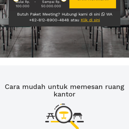
Mulai Rp.
-
Sampai Rp.
100.000
50.000.000
Butuh Paket Meeting? Hubungi kami di sini
WA
+62-812-8900-4848 atau
Klik di sini
Cara mudah untuk memesan ruang
kantor