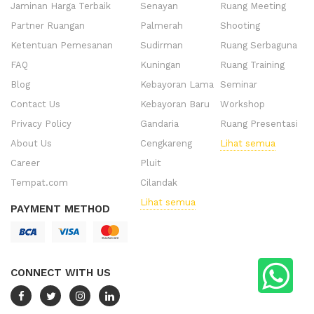
Jaminan Harga Terbaik
Senayan
Ruang Meeting
Partner Ruangan
Palmerah
Shooting
Ketentuan Pemesanan
Sudirman
Ruang Serbaguna
FAQ
Kuningan
Ruang Training
Blog
Kebayoran Lama
Seminar
Contact Us
Kebayoran Baru
Workshop
Privacy Policy
Gandaria
Ruang Presentasi
About Us
Cengkareng
Lihat semua
Career
Pluit
Tempat.com
Cilandak
Lihat semua
PAYMENT METHOD
CONNECT WITH US