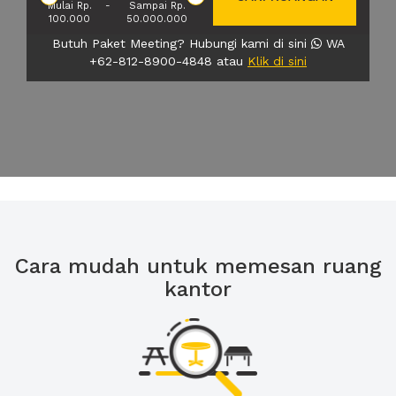
Mulai Rp.
-
Sampai Rp.
100.000
50.000.000
Butuh Paket Meeting? Hubungi kami di sini
WA
+62-812-8900-4848 atau
Klik di sini
Cara mudah untuk memesan ruang
kantor