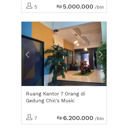
5.000.000
Rp
5
/bln
Previous
Next2
Ruang Kantor 7 Orang di
Gedung Chic's Music
6.200.000
Rp
7
/bln