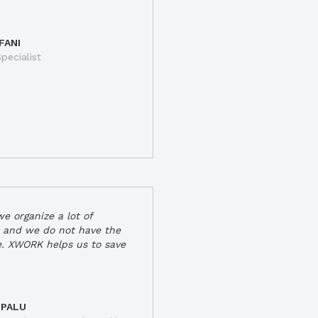
FANI
pecialist
e organize a lot of
 and we do not have the
e. XWORK helps us to save
 PALU