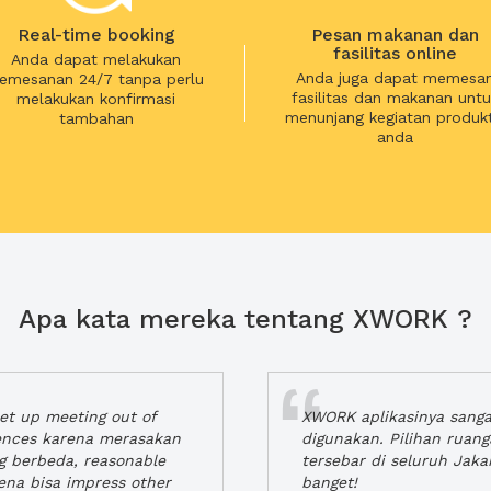
Real-time booking
Pesan makanan dan
fasilitas online
Anda dapat melakukan
Anda juga dapat memesa
emesanan 24/7 tanpa perlu
fasilitas dan makanan untu
melakukan konfirmasi
menunjang kegiatan produkt
tambahan
anda
Apa kata mereka tentang XWORK ?
t up meeting out of
XWORK aplikasinya sang
iences karena merasakan
digunakan. Pilihan ruan
ng berbeda, reasonable
tersebar di seluruh Jaka
rena bisa impress other
banget!