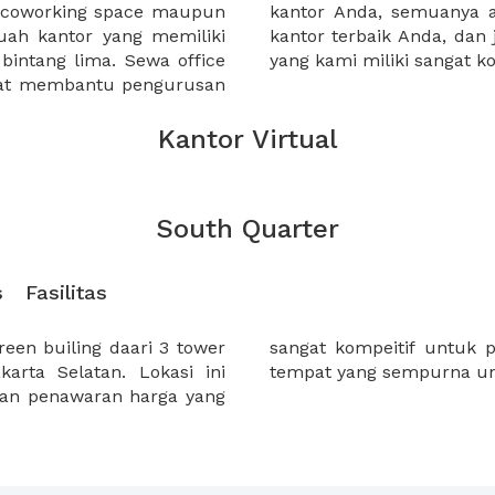
a coworking space maupun
 lebih mudah untuk sewa
uah kantor yang memiliki
kantor murah karena harga
 bintang lima. Sewa office
yang kami miliki sangat ko
pat membantu pengurusan
Kantor Virtual
South Quarter
s
Fasilitas
en builing daari 3 tower
uth Quarter akan menjadi
karta Selatan. Lokasi ini
tempat yang sempurna un
gan penawaran harga yang