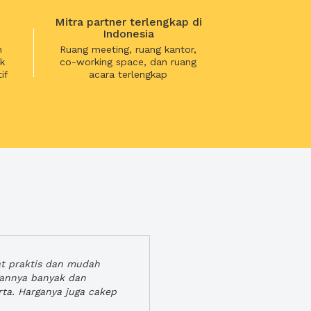
Mitra partner terlengkap di
Indonesia
n
Ruang meeting, ruang kantor,
k
co-working space, dan ruang
if
acara terlengkap
at praktis dan mudah
gannya banyak dan
rta. Harganya juga cakep