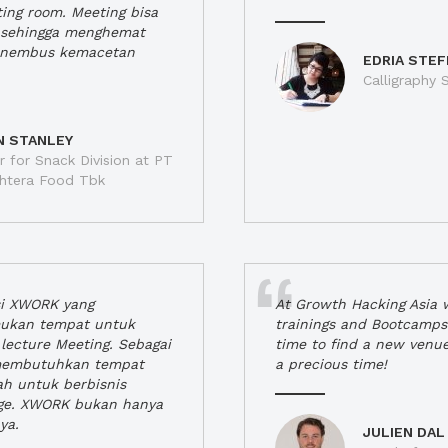
ting room. Meeting bisa
a, sehingga menghemat
enembus kemacetan
EDRIA STEF
Calligraphy S
N STANLEY
 for Snack Division at PT
jahtera Food Tbk
si XWORK yang
At Growth Hacking Asia w
ukan tempat untuk
trainings and Bootcamps
lecture Meeting. Sebagai
time to find a new venu
 membutuhkan tempat
a precious time!
h untuk berbisnis
ge. XWORK bukan hanya
ya.
JULIEN DAL