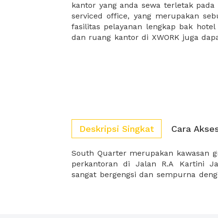
kantor yang anda sewa terletak pad
kantor Anda, semuanya akan dibuat
serviced office, yang merupakan seb
kantor terbaik Anda, dan juga sewa 
fasilitas pelayanan lengkap bak hotel
dan ruang kantor di XWORK juga da
Deskripsi Singkat
Cara Akse
South Quarter merupakan kawasan gre
sangat kompeitif untuk penyewa. So
perkantoran di Jalan R.A Kartini Ja
sangat bergengsi dan sempurna den