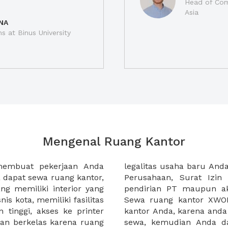
Head of Com
Asia
NA
ns at Binus University
Mengenal Ruang Kantor
membuat pekerjaan Anda
at domisili, Tanda Domisili
dapat sewa ruang kantor,
dagangan, dan atau akte
g memiliki interior yang
an CV untuk usaha Anda.
nis kota, memiliki fasilitas
empermudah proses sewa
n tinggi, akses ke printer
lih kantor yang akan anda
an berkelas karena ruang
 atau mengunjungi calon