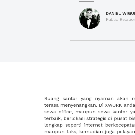
DANIEL WIGU
Public Relatio
Ruang kantor yang nyaman akan 
legalitas usaha baru Anda, seperti sur
terasa menyenangkan. Di XWORK anda 
Perusahaan, Surat Izin Usaha Per
sewa office, maupun sewa kantor yan
pendirian PT maupun akte pendiri
terbaik, berlokasi strategis di pusat bis
Sewa ruang kantor XWORK juga m
lengkap seperti internet berkecepata
kantor Anda, karena anda dapat memi
maupun faks, kemudian juga pelayan
sewa, kemudian Anda dapat survey