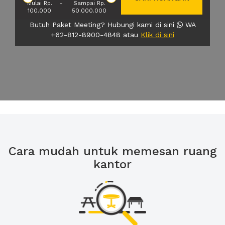
Mulai Rp.
-
Sampai Rp.
100.000
50.000.000
Butuh Paket Meeting? Hubungi kami di sini
WA
+62-812-8900-4848 atau
Klik di sini
Cara mudah untuk memesan ruang
kantor