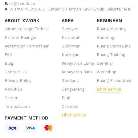
E.
cs@xwork.co
A.
Wisma 76, lt.23, Jl. Letjen S.Parman Kav.76, Slipi Jakarta 11410
ABOUT XWORK
AREA
KEGUNAAN
Jaminan Harga Terbaik
Senayan
Ruang Meeting
Partner Ruangan
Palmerah
Shooting
Ketentuan Pemesanan
Sudirman
Ruang Serbaguna
FAQ
Kuningan
Ruang Training
Blog
Kebayoran Lama
Seminar
Contact Us
Kebayoran Baru
Workshop
Privacy Policy
Gandaria
Ruang Presentasi
About Us
Cengkareng
Lihat semua
Career
Pluit
Tempat.com
Cilandak
Lihat semua
PAYMENT METHOD