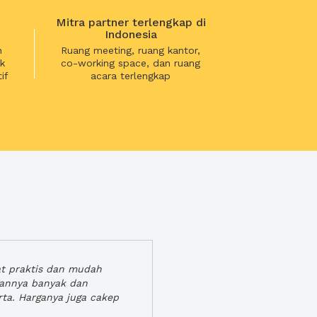
Mitra partner terlengkap di
Indonesia
n
Ruang meeting, ruang kantor,
k
co-working space, dan ruang
if
acara terlengkap
at praktis dan mudah
gannya banyak dan
rta. Harganya juga cakep