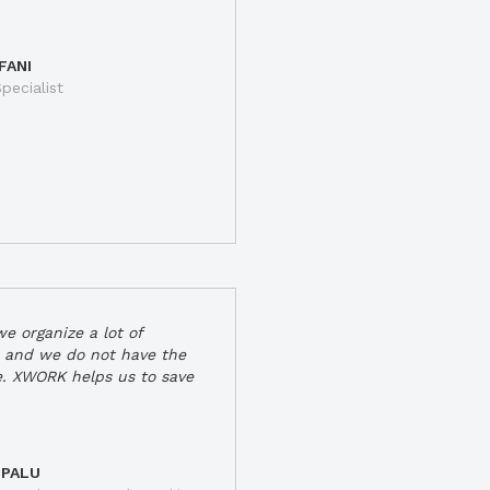
FANI
pecialist
e organize a lot of
 and we do not have the
e. XWORK helps us to save
 PALU