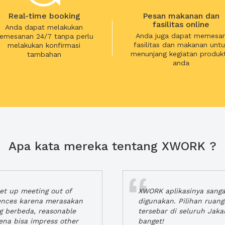
Real-time booking
Pesan makanan dan
fasilitas online
Anda dapat melakukan
Anda juga dapat memesa
emesanan 24/7 tanpa perlu
fasilitas dan makanan untu
melakukan konfirmasi
menunjang kegiatan produkt
tambahan
anda
Apa kata mereka tentang XWORK ?
t up meeting out of
XWORK aplikasinya sang
iences karena merasakan
digunakan. Pilihan ruan
ng berbeda, reasonable
tersebar di seluruh Jaka
rena bisa impress other
banget!