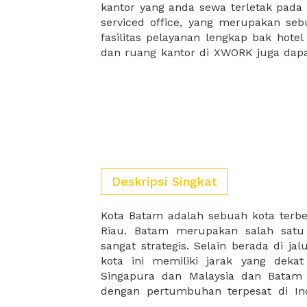
kantor yang anda sewa terletak pad
kantor Anda, semuanya akan dibuat
serviced office, yang merupakan seb
kantor terbaik Anda, dan juga sewa 
fasilitas pelayanan lengkap bak hotel
dan ruang kantor di XWORK juga da
Deskripsi Singkat
Kota Batam adalah sebuah kota terbe
Batam dapat berkembang secara pesat
Riau. Batam merupakan salah satu
industri berat dan ringan. Industr
sangat strategis. Selain berada di jal
industri galangan kapal, industri fabri
kota ini memiliki jarak yang deka
logam, dan lainnya. Sedangkan in
Singapura dan Malaysia dan Batam 
dengan pertumbuhan terpesat di In