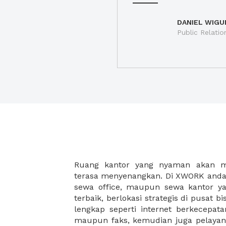
DANIEL WIGU
Public Relatio
Ruang kantor yang nyaman akan 
legalitas usaha baru Anda, seperti sur
terasa menyenangkan. Di XWORK anda 
Perusahaan, Surat Izin Usaha Per
sewa office, maupun sewa kantor yan
pendirian PT maupun akte pendiri
terbaik, berlokasi strategis di pusat bis
Sewa ruang kantor XWORK juga m
lengkap seperti internet berkecepata
kantor Anda, karena anda dapat memi
maupun faks, kemudian juga pelayan
sewa, kemudian Anda dapat survey