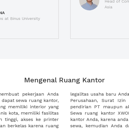
Head of Com
Asia
NA
ns at Binus University
Mengenal Ruang Kantor
membuat pekerjaan Anda
at domisili, Tanda Domisili
dapat sewa ruang kantor,
dagangan, dan atau akte
g memiliki interior yang
an CV untuk usaha Anda.
nis kota, memiliki fasilitas
empermudah proses sewa
n tinggi, akses ke printer
lih kantor yang akan anda
an berkelas karena ruang
 atau mengunjungi calon