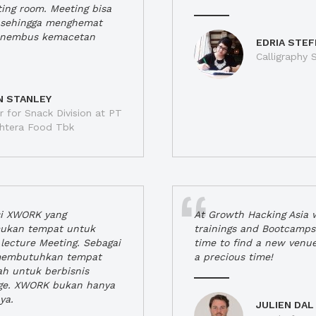
ting room. Meeting bisa
a, sehingga menghemat
enembus kemacetan
EDRIA STEF
Calligraphy S
N STANLEY
 for Snack Division at PT
jahtera Food Tbk
si XWORK yang
At Growth Hacking Asia w
ukan tempat untuk
trainings and Bootcamps
lecture Meeting. Sebagai
time to find a new venu
 membutuhkan tempat
a precious time!
h untuk berbisnis
ge. XWORK bukan hanya
ya.
JULIEN DAL