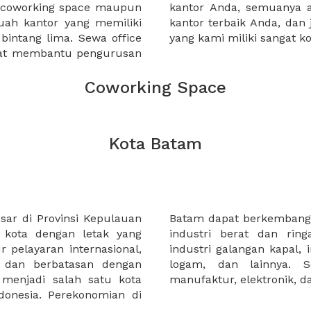
a coworking space maupun
 lebih mudah untuk sewa
uah kantor yang memiliki
kantor murah karena harga
 bintang lima. Sewa office
yang kami miliki sangat ko
pat membantu pengurusan
Coworking Space
Kota Batam
sar di Provinsi Kepulauan
 karena kota ini memiliki
 kota dengan letak yang
i berat di dominasi oleh
ur pelayaran internasional,
kasi,industri baja, industri
t dan berbatasan dengan
dustri ringan meliputi
menjadi salah satu kota
manufaktur, elektronik, 
donesia. Perekonomian di