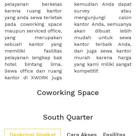
pelayanan berkelas
kemudian Anda dapat
karena ruang kantor
survey atau
yang anda sewa terletak
mengunjungi calon
pada coworking space
kantor Anda, semuanya
maupun serviced office,
akan dibuat lebih
yang merupakan
mudah untuk sewa
sebuah kantor yang
kantor terbaik Anda,
memiliki fasilitas
dan juga sewa kantor
pelayanan lengkap bak
murah karena harga
hotel bintang lima.
yang kami miliki sangat
Sewa office dan ruang
kompetitif.
kantor di XWORK juga
Coworking Space
South Quarter
Deskripsi Singkat
Cara Akses
Fasilitas