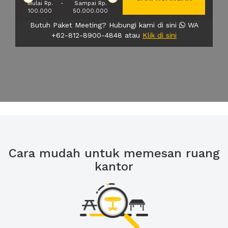
Mulai Rp.
-
Sampai Rp.
100.000
50.000.000
Butuh Paket Meeting? Hubungi kami di sini
WA
+62-812-8900-4848 atau
Klik di sini
Cara mudah untuk memesan ruang
kantor