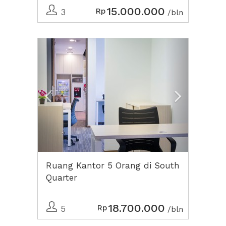
15.000.000
Rp
3
/bln
Previous
Next2
Ruang Kantor 5 Orang di South
Quarter
18.700.000
Rp
5
/bln