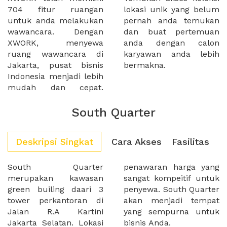
704 fitur ruangan
lokasi unik yang belum
untuk anda melakukan
pernah anda temukan
wawancara. Dengan
dan buat pertemuan
XWORK, menyewa
anda dengan calon
ruang wawancara di
karyawan anda lebih
Jakarta, pusat bisnis
bermakna.
Indonesia menjadi lebih
mudah dan cepat.
South Quarter
Deskripsi Singkat
Cara Akses
Fasilitas
South Quarter
penawaran harga yang
merupakan kawasan
sangat kompeitif untuk
green builing daari 3
penyewa. South Quarter
tower perkantoran di
akan menjadi tempat
Jalan R.A Kartini
yang sempurna untuk
Jakarta Selatan. Lokasi
bisnis Anda.