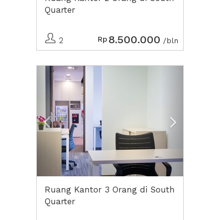
Quarter
8.500.000
Rp
2
/bln
Previous
Next2
Ruang Kantor 3 Orang di South
Quarter