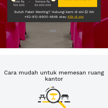
Mulai Rp.
-
Sampai Rp.
100.000
50.000.000
Butuh Paket Meeting? Hubungi kami di sini
WA
+62-812-8900-4848 atau
Klik di sini
Cara mudah untuk memesan ruang
kantor