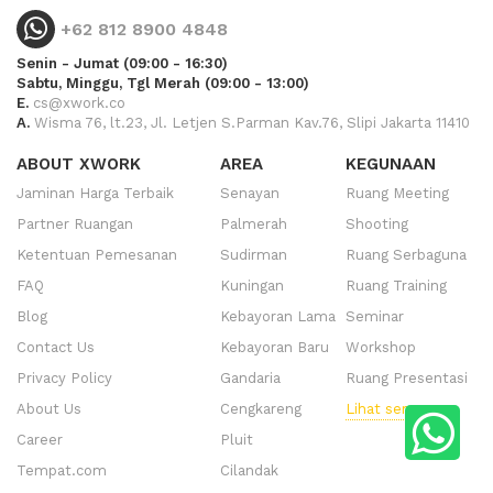
+62 812 8900 4848
Senin - Jumat (09:00 - 16:30)
Sabtu, Minggu, Tgl Merah (09:00 - 13:00)
E.
cs@xwork.co
A.
Wisma 76, lt.23, Jl. Letjen S.Parman Kav.76, Slipi Jakarta 11410
ABOUT XWORK
AREA
KEGUNAAN
Jaminan Harga Terbaik
Senayan
Ruang Meeting
Partner Ruangan
Palmerah
Shooting
Ketentuan Pemesanan
Sudirman
Ruang Serbaguna
FAQ
Kuningan
Ruang Training
Blog
Kebayoran Lama
Seminar
Contact Us
Kebayoran Baru
Workshop
Privacy Policy
Gandaria
Ruang Presentasi
About Us
Cengkareng
Lihat semua
Career
Pluit
Tempat.com
Cilandak