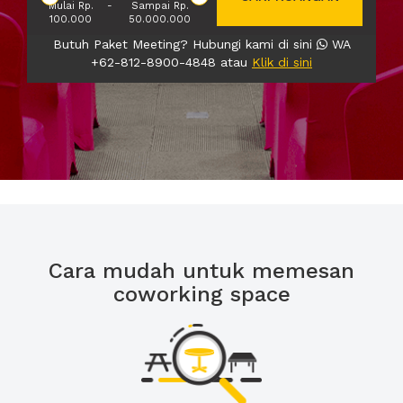
Mulai Rp.
-
Sampai Rp.
100.000
50.000.000
Butuh Paket Meeting? Hubungi kami di sini
WA
+62-812-8900-4848 atau
Klik di sini
Cara mudah untuk memesan
coworking space