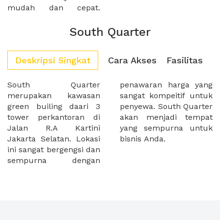
mudah dan cepat.
South Quarter
Deskripsi Singkat
Cara Akses
Fasilitas
South Quarter
penawaran harga yang
merupakan kawasan
sangat kompeitif untuk
green builing daari 3
penyewa. South Quarter
tower perkantoran di
akan menjadi tempat
Jalan R.A Kartini
yang sempurna untuk
Jakarta Selatan. Lokasi
bisnis Anda.
ini sangat bergengsi dan
sempurna dengan