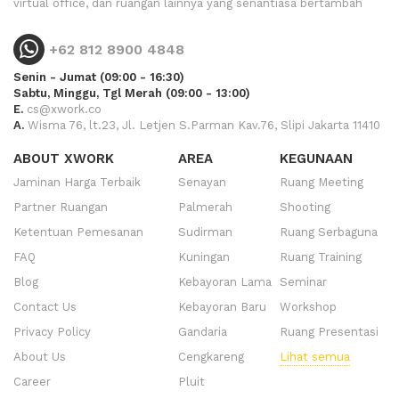
virtual office, dan ruangan lainnya yang senantiasa bertambah
+62 812 8900 4848
Senin - Jumat (09:00 - 16:30)
Sabtu, Minggu, Tgl Merah (09:00 - 13:00)
E.
cs@xwork.co
A.
Wisma 76, lt.23, Jl. Letjen S.Parman Kav.76, Slipi Jakarta 11410
ABOUT XWORK
AREA
KEGUNAAN
Jaminan Harga Terbaik
Senayan
Ruang Meeting
Partner Ruangan
Palmerah
Shooting
Ketentuan Pemesanan
Sudirman
Ruang Serbaguna
FAQ
Kuningan
Ruang Training
Blog
Kebayoran Lama
Seminar
Contact Us
Kebayoran Baru
Workshop
Privacy Policy
Gandaria
Ruang Presentasi
About Us
Cengkareng
Lihat semua
Career
Pluit