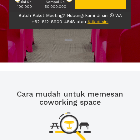
Mulai Rp.
-
Sampai Rp.
100.000
50.000.000
Butuh Paket Meeting? Hubungi kami di sini
WA
+62-812-8900-4848 atau
Klik di sini
Cara mudah untuk memesan
coworking space