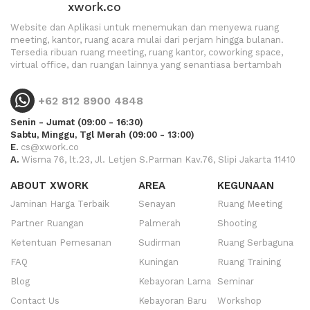
xwork.co
Website dan Aplikasi untuk menemukan dan menyewa ruang
meeting, kantor, ruang acara mulai dari perjam hingga bulanan.
Tersedia ribuan ruang meeting, ruang kantor, coworking space,
virtual office, dan ruangan lainnya yang senantiasa bertambah
+62 812 8900 4848
Senin - Jumat (09:00 - 16:30)
Sabtu, Minggu, Tgl Merah (09:00 - 13:00)
E.
cs@xwork.co
A.
Wisma 76, lt.23, Jl. Letjen S.Parman Kav.76, Slipi Jakarta 11410
ABOUT XWORK
AREA
KEGUNAAN
Jaminan Harga Terbaik
Senayan
Ruang Meeting
Partner Ruangan
Palmerah
Shooting
Ketentuan Pemesanan
Sudirman
Ruang Serbaguna
FAQ
Kuningan
Ruang Training
Blog
Kebayoran Lama
Seminar
Contact Us
Kebayoran Baru
Workshop