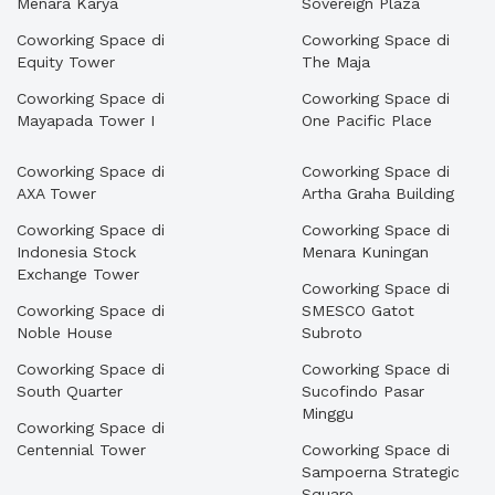
Menara Karya
Sovereign Plaza
Coworking Space di
Coworking Space di
Equity Tower
The Maja
Coworking Space di
Coworking Space di
Mayapada Tower I
One Pacific Place
Coworking Space di
Coworking Space di
AXA Tower
Artha Graha Building
Coworking Space di
Coworking Space di
Indonesia Stock
Menara Kuningan
Exchange Tower
Coworking Space di
Coworking Space di
SMESCO Gatot
Noble House
Subroto
Coworking Space di
Coworking Space di
South Quarter
Sucofindo Pasar
Minggu
Coworking Space di
Centennial Tower
Coworking Space di
Sampoerna Strategic
Square