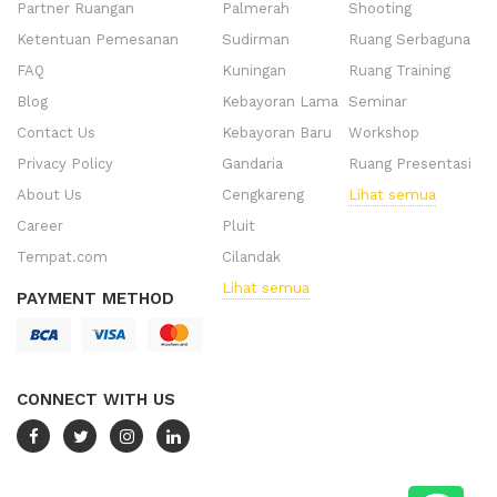
Partner Ruangan
Palmerah
Shooting
Ketentuan Pemesanan
Sudirman
Ruang Serbaguna
FAQ
Kuningan
Ruang Training
Blog
Kebayoran Lama
Seminar
Contact Us
Kebayoran Baru
Workshop
Privacy Policy
Gandaria
Ruang Presentasi
About Us
Cengkareng
Lihat semua
Career
Pluit
Tempat.com
Cilandak
Lihat semua
PAYMENT METHOD
CONNECT WITH US