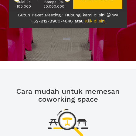
Mulai Rp.
-
Sampai Rp.
100.000
50.000.000
Butuh Paket Meeting? Hubungi kami di sini
WA
+62-812-8900-4848 atau
Klik di sini
Cara mudah untuk memesan
coworking space