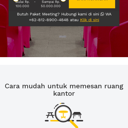
Mulai Rp.
-
Sampai Rp.
100.000
50.000.000
Butuh Paket Meeting? Hubungi kami di sini
WA
+62-812-8900-4848 atau
Klik di sini
Cara mudah untuk memesan ruang
kantor