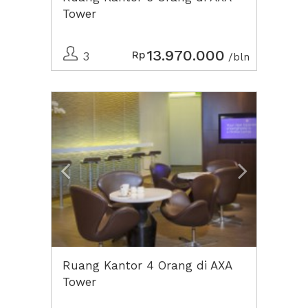
Tower
13.970.000
Rp
3
/bln
Previous
Next2
Ruang Kantor 4 Orang di AXA
Tower