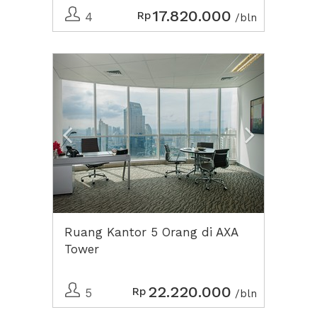
17.820.000
Rp
4
/bln
Previous
Next2
Ruang Kantor 5 Orang di AXA
Tower
22.220.000
Rp
5
/bln