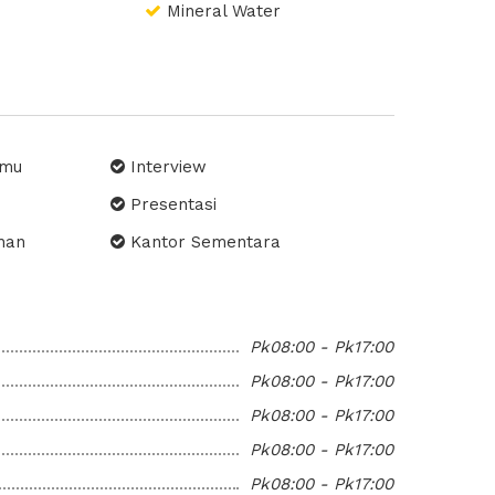
Mineral Water
na dengan nyaman.
amu
Interview
Presentasi
ihan
Kantor Sementara
Internal Meeting Perusahaan
Konsultasi
Pk08:00 - Pk17:00
Diskusi
Pk08:00 - Pk17:00
 Client
Rapat Kerja
Pk08:00 - Pk17:00
Pk08:00 - Pk17:00
Pk08:00 - Pk17:00