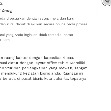
m2
4 Orang
da disesuaikan dengan setup meja dan kursi
dan kursi dapat dilakukan secara online pada proses
rsi yang Anda inginkan tidak tersedia, harap
r kami
n ruang kantor dengan kapasitas 4 pax.
suai diatur dengan layout office table. Memiliki
 furnitur dan perlengkapan yang mewah, sangat
 mendukung kegiatan bisnis anda. Ruangan ini
 berada di pusat bisnis kota Jakarta, tepatnya
tan. Dekat dengan Kuningan City Mall, Mall
ngan Mall, JW Marriot Hotel Jakarta, The Ritz
an, Loewy Restaurant, Malaysia Embassy dan
 sebagai kantor, ruangan ini dapat digunakan
, negosiasi, serta audit. Dilengkapi dengan
endukung yang akan semakin membuat kegiatan