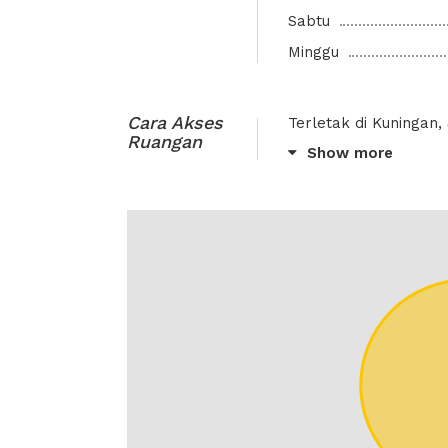
Sabtu
Minggu
Cara Akses
Terletak di Kuningan,
Ruangan
Show more
Dekat dengan Kuninga
Mall, JW Marriot Hote
Loewy Restaurant, M
Stasiun terdekat ada
Halte Transjakarta t
Tunjukkan email confi
Tukarkan Identitas ber