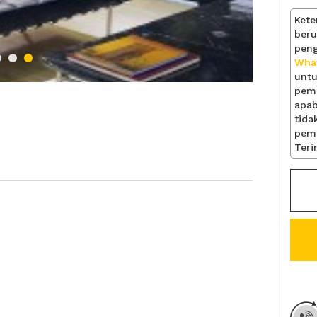
Ket
ber
pen
Wha
unt
pem
apab
tid
pem
Teri