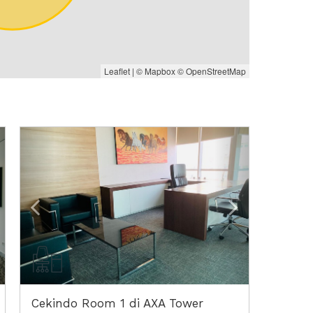
Leaflet
| ©
Mapbox
©
OpenStreetMap
ext
Previous
Next
Cekindo Room 1 di AXA Tower