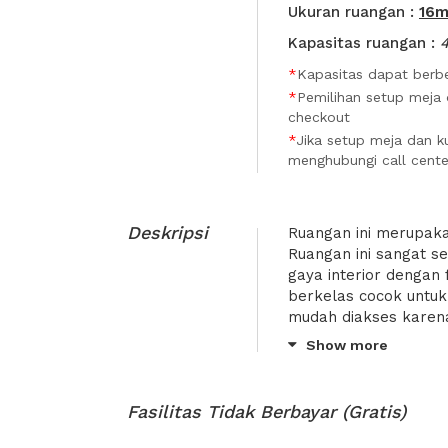
Ukuran ruangan :
16
Kapasitas ruangan :
*
Kapasitas dapat berbe
*
Pemilihan setup meja 
checkout
*
Jika setup meja dan ku
menghubungi call cente
Deskripsi
Ruangan ini merupaka
Ruangan ini sangat se
gaya interior dengan
berkelas cocok untuk
mudah diakses karena
Kuninga, Jakarta Sela
Show more
Ambassador, ITC Kuni
Carlton Mega Kuning
Cyber 2 Tower. Selain
Fasilitas Tidak Berbayar (Gratis)
sebagai ruang meeting
berbagai fasilitas p