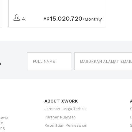
15.020.720
Rp
4
/Monthly
n
ABOUT XWORK
Jaminan Harga Terbaik
Partner Ruangan
yewa
am
Ketentuan Pemesanan
ang