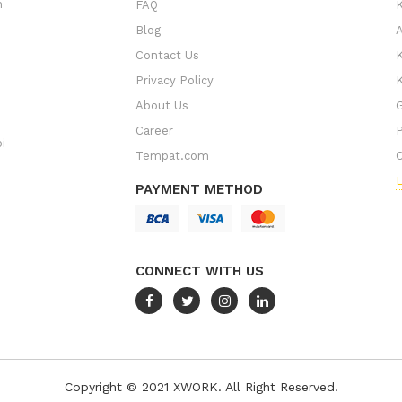
n
FAQ
K
Blog
A
Contact Us
Privacy Policy
K
About Us
G
Career
P
i
Tempat.com
L
PAYMENT METHOD
CONNECT WITH US
Copyright © 2021 XWORK. All Right Reserved.