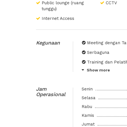
Public lounge (ruang
CCTV
bisnis anda terlaksa
tunggu)
Internet Access
Kegunaan
Meeting dengan T
Serbaguna
Training dan Pelat
Show more
Psikotest
Audit
Jam
Senin
Negosiasi
Operasional
Selasa
Meeting Place with
Rabu
Kamis
Jumat