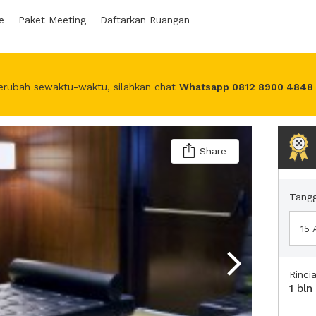
e
Paket Meeting
Daftarkan Ruangan
erubah sewaktu-waktu, silahkan chat
Whatsapp 0812 8900 4848
Share
Tangg
15
Rinci
1 bln