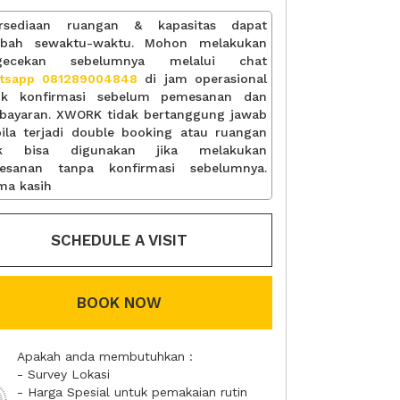
ersediaan ruangan & kapasitas dapat
ubah sewaktu-waktu. Mohon melakukan
gecekan sebelumnya melalui chat
tsapp 081289004848
di jam operasional
uk konfirmasi sebelum pemesanan dan
bayaran. XWORK tidak bertanggung jawab
ila terjadi double booking atau ruangan
ak bisa digunakan jika melakukan
esanan tanpa konfirmasi sebelumnya.
ma kasih
SCHEDULE A VISIT
BOOK NOW
Apakah anda membutuhkan :
- Survey Lokasi
- Harga Spesial untuk pemakaian rutin