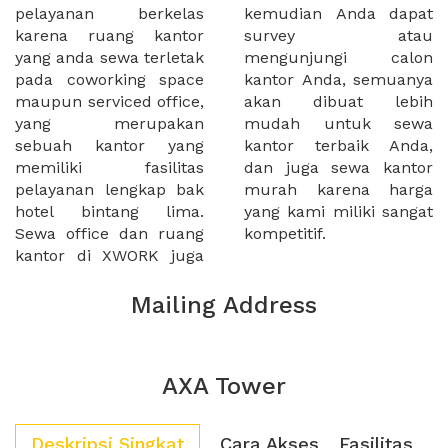
pelayanan berkelas
kemudian Anda dapat
karena ruang kantor
survey atau
yang anda sewa terletak
mengunjungi calon
pada coworking space
kantor Anda, semuanya
maupun serviced office,
akan dibuat lebih
yang merupakan
mudah untuk sewa
sebuah kantor yang
kantor terbaik Anda,
memiliki fasilitas
dan juga sewa kantor
pelayanan lengkap bak
murah karena harga
hotel bintang lima.
yang kami miliki sangat
Sewa office dan ruang
kompetitif.
kantor di XWORK juga
Mailing Address
AXA Tower
Deskripsi Singkat
Cara Akses
Fasilitas