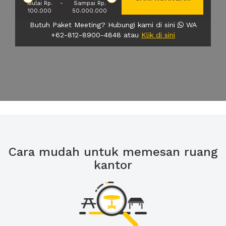
Mulai Rp.
-
Sampai Rp.
100.000
50.000.000
Butuh Paket Meeting? Hubungi kami di sini
WA
+62-812-8900-4848 atau
Klik di sini
Cara mudah untuk memesan ruang
kantor