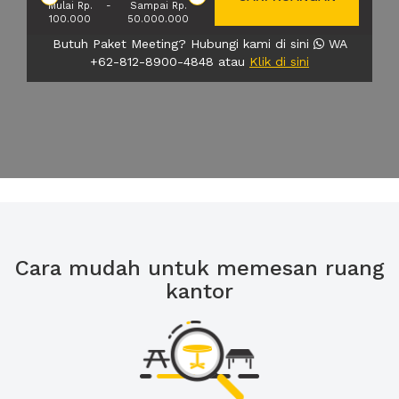
Mulai Rp.
-
Sampai Rp.
100.000
50.000.000
Butuh Paket Meeting? Hubungi kami di sini
WA
+62-812-8900-4848 atau
Klik di sini
Cara mudah untuk memesan ruang
kantor