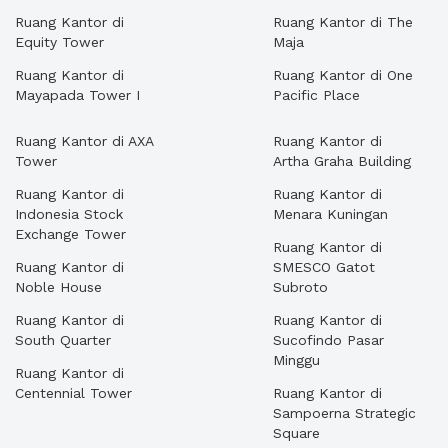
Ruang Kantor di
Ruang Kantor di The
Equity Tower
Maja
Ruang Kantor di
Ruang Kantor di One
Mayapada Tower I
Pacific Place
Ruang Kantor di AXA
Ruang Kantor di
Tower
Artha Graha Building
Ruang Kantor di
Ruang Kantor di
Indonesia Stock
Menara Kuningan
Exchange Tower
Ruang Kantor di
Ruang Kantor di
SMESCO Gatot
Noble House
Subroto
Ruang Kantor di
Ruang Kantor di
South Quarter
Sucofindo Pasar
Minggu
Ruang Kantor di
Centennial Tower
Ruang Kantor di
Sampoerna Strategic
Square