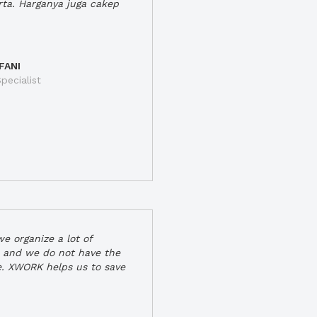
rta. Harganya juga cakep
FANI
pecialist
e organize a lot of
 and we do not have the
e. XWORK helps us to save