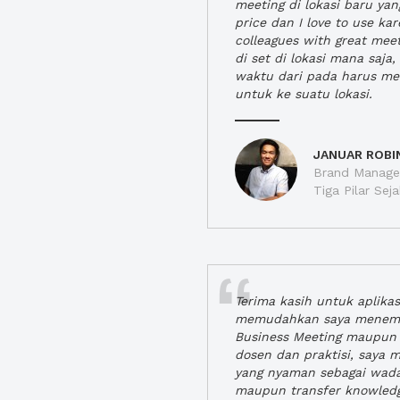
meeting di lokasi baru ya
price dan I love to use ka
colleagues with great mee
di set di lokasi mana saj
waktu dari pada harus m
untuk ke suatu lokasi.
JANUAR ROBI
Brand Manager
Tiga Pilar Se
Terima kasih untuk aplika
memudahkan saya menem
Business Meeting maupun 
dosen dan praktisi, saya
yang nyaman sebagai wada
maupun transfer knowled