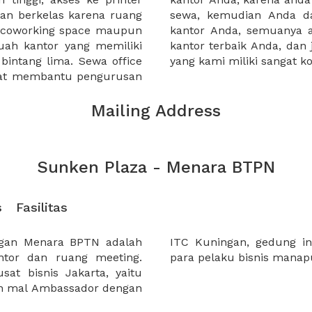
an berkelas karena ruang
 atau mengunjungi calon
a coworking space maupun
 lebih mudah untuk sewa
uah kantor yang memiliki
kantor murah karena harga
 bintang lima. Sewa office
yang kami miliki sangat ko
pat membantu pengurusan
Mailing Address
Sunken Plaza - Menara BTPN
s
Fasilitas
ngan Menara BPTN adalah
mpat yang strategis bagi
tor dan ruang meeting.
para pelaku bisnis manap
at bisnis Jakarta, yaitu
gan mal Ambassador dengan