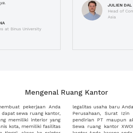
ya.
JULIEN DAL
Head of Com
Asia
NA
ns at Binus University
Mengenal Ruang Kantor
membuat pekerjaan Anda
at domisili, Tanda Domisili
dapat sewa ruang kantor,
dagangan, dan atau akte
g memiliki interior yang
an CV untuk usaha Anda.
nis kota, memiliki fasilitas
empermudah proses sewa
n tinggi, akses ke printer
lih kantor yang akan anda