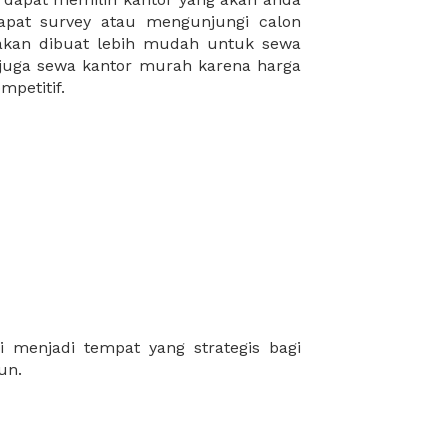
mpetitif.
un.