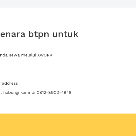
menara btpn untuk
 anda sewa melalui XWORK
g address
n, hubungi kami di 0812-8900-4848