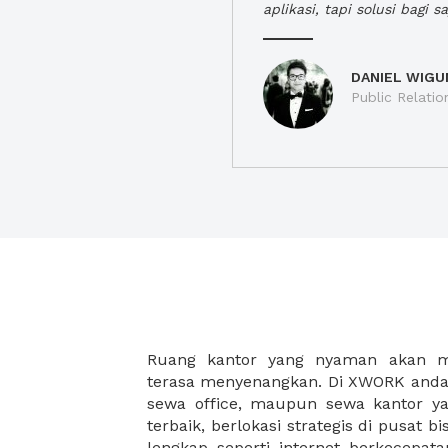
aplikasi, tapi solusi bagi sa
DANIEL WIGU
Public Relatio
Ruang kantor yang nyaman akan 
legalitas usaha baru Anda, seperti sur
terasa menyenangkan. Di XWORK anda 
Perusahaan, Surat Izin Usaha Per
sewa office, maupun sewa kantor yan
pendirian PT maupun akte pendiri
terbaik, berlokasi strategis di pusat bis
Sewa ruang kantor XWORK juga m
lengkap seperti internet berkecepata
kantor Anda, karena anda dapat memi