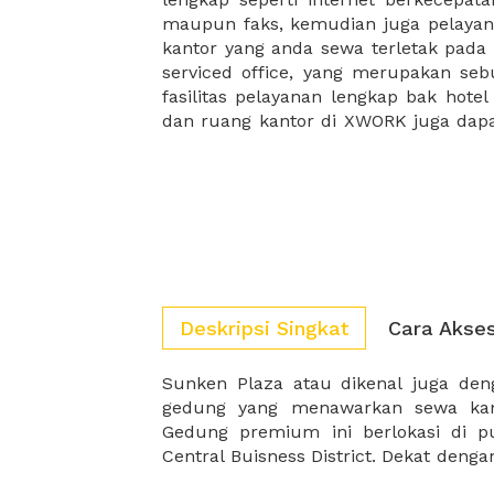
maupun faks, kemudian juga pelayan
sewa, kemudian Anda dapat survey
kantor yang anda sewa terletak pad
kantor Anda, semuanya akan dibuat
serviced office, yang merupakan seb
kantor terbaik Anda, dan juga sewa 
fasilitas pelayanan lengkap bak hotel
dan ruang kantor di XWORK juga da
Deskripsi Singkat
Cara Akse
Sunken Plaza atau dikenal juga de
ITC Kuningan, gedung ini menjadi te
gedung yang menawarkan sewa kan
Gedung premium ini berlokasi di pus
Central Buisness District. Dekat den