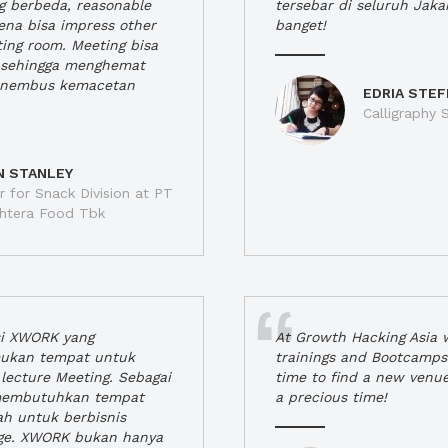
ng berbeda, reasonable
tersebar di seluruh Jaka
rena bisa impress other
banget!
ting room. Meeting bisa
a, sehingga menghemat
enembus kemacetan
EDRIA STEF
Calligraphy S
N STANLEY
 for Snack Division at PT
jahtera Food Tbk
si XWORK yang
At Growth Hacking Asia w
ukan tempat untuk
trainings and Bootcamps
lecture Meeting. Sebagai
time to find a new venu
 membutuhkan tempat
a precious time!
h untuk berbisnis
ge. XWORK bukan hanya