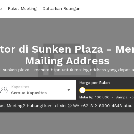
e
Paket Meeting
Daftarkan Ruangan
or di Sunken Plaza - M
Mailing Address
 di sunken plaza - menara btpn untuk mailing address yang dapat
Harga per Bulan
Kapasitas
Semua Kapasitas
Mulai Rp. 100.000
-
Sampai Rp
et Meeting? Hubungi kami di sini
WA +62-812-8900-4848 atau