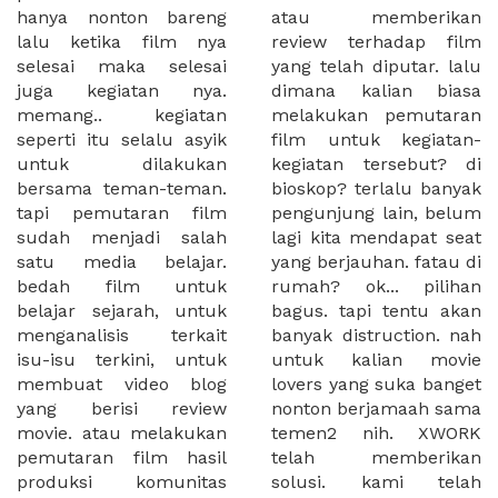
hanya nonton bareng
atau memberikan
lalu ketika film nya
review terhadap film
selesai maka selesai
yang telah diputar. lalu
juga kegiatan nya.
dimana kalian biasa
memang.. kegiatan
melakukan pemutaran
seperti itu selalu asyik
film untuk kegiatan-
untuk dilakukan
kegiatan tersebut? di
bersama teman-teman.
bioskop? terlalu banyak
tapi pemutaran film
pengunjung lain, belum
sudah menjadi salah
lagi kita mendapat seat
satu media belajar.
yang berjauhan. fatau di
bedah film untuk
rumah? ok... pilihan
belajar sejarah, untuk
bagus. tapi tentu akan
menganalisis terkait
banyak distruction. nah
isu-isu terkini, untuk
untuk kalian movie
membuat video blog
lovers yang suka banget
yang berisi review
nonton berjamaah sama
movie. atau melakukan
temen2 nih. XWORK
pemutaran film hasil
telah memberikan
produksi komunitas
solusi. kami telah