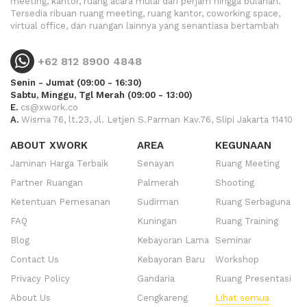
meeting, kantor, ruang acara mulai dari perjam hingga bulanan.
Tersedia ribuan ruang meeting, ruang kantor, coworking space,
virtual office, dan ruangan lainnya yang senantiasa bertambah
+62 812 8900 4848
Senin - Jumat (09:00 - 16:30)
Sabtu, Minggu, Tgl Merah (09:00 - 13:00)
E.
cs@xwork.co
A.
Wisma 76, lt.23, Jl. Letjen S.Parman Kav.76, Slipi Jakarta 11410
ABOUT XWORK
AREA
KEGUNAAN
Jaminan Harga Terbaik
Senayan
Ruang Meeting
Partner Ruangan
Palmerah
Shooting
Ketentuan Pemesanan
Sudirman
Ruang Serbaguna
FAQ
Kuningan
Ruang Training
Blog
Kebayoran Lama
Seminar
Contact Us
Kebayoran Baru
Workshop
Privacy Policy
Gandaria
Ruang Presentasi
About Us
Cengkareng
Lihat semua