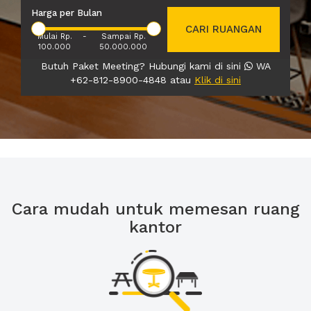
Harga per Bulan
CARI RUANGAN
Mulai Rp.
-
Sampai Rp.
100.000
50.000.000
Butuh Paket Meeting? Hubungi kami di sini
WA
+62-812-8900-4848 atau
Klik di sini
Cara mudah untuk memesan ruang
kantor