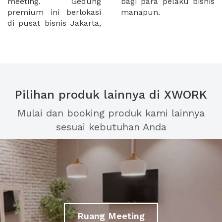
meeting. Gedung
bagi para pelaku bisnis
premium ini berlokasi
manapun.
di pusat bisnis Jakarta,
Pilihan produk lainnya di XWORK
Mulai dan booking produk kami lainnya
sesuai kebutuhan Anda
Ruang Meeting