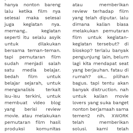
hanya nonton bareng
atau memberikan
lalu ketika film nya
review terhadap film
selesai maka selesai
yang telah diputar. lalu
juga kegiatan nya.
dimana kalian biasa
memang.. kegiatan
melakukan pemutaran
seperti itu selalu asyik
film untuk kegiatan-
untuk dilakukan
kegiatan tersebut? di
bersama teman-teman.
bioskop? terlalu banyak
tapi pemutaran film
pengunjung lain, belum
sudah menjadi salah
lagi kita mendapat seat
satu media belajar.
yang berjauhan. fatau di
bedah film untuk
rumah? ok... pilihan
belajar sejarah, untuk
bagus. tapi tentu akan
menganalisis terkait
banyak distruction. nah
isu-isu terkini, untuk
untuk kalian movie
membuat video blog
lovers yang suka banget
yang berisi review
nonton berjamaah sama
movie. atau melakukan
temen2 nih. XWORK
pemutaran film hasil
telah memberikan
produksi komunitas
solusi. kami telah