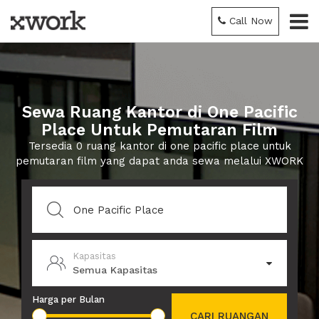
Call Now
Sewa Ruang Kantor di One Pacific
Place Untuk Pemutaran Film
Tersedia 0 ruang kantor di one pacific place untuk
pemutaran film yang dapat anda sewa melalui XWORK
Kapasitas
Semua Kapasitas
Harga per Bulan
CARI RUANGAN