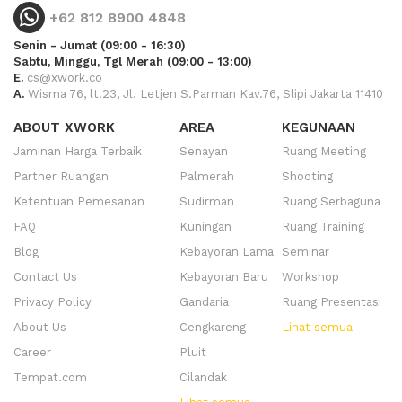
+62 812 8900 4848
Senin - Jumat (09:00 - 16:30)
Sabtu, Minggu, Tgl Merah (09:00 - 13:00)
E.
cs@xwork.co
A.
Wisma 76, lt.23, Jl. Letjen S.Parman Kav.76, Slipi Jakarta 11410
ABOUT XWORK
AREA
KEGUNAAN
Jaminan Harga Terbaik
Senayan
Ruang Meeting
Partner Ruangan
Palmerah
Shooting
Ketentuan Pemesanan
Sudirman
Ruang Serbaguna
FAQ
Kuningan
Ruang Training
Blog
Kebayoran Lama
Seminar
Contact Us
Kebayoran Baru
Workshop
Privacy Policy
Gandaria
Ruang Presentasi
About Us
Cengkareng
Lihat semua
Career
Pluit
Tempat.com
Cilandak