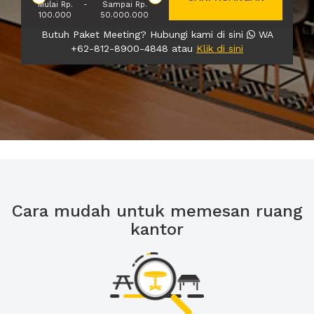
Mulai Rp.
-
Sampai Rp.
100.000
50.000.000
Butuh Paket Meeting? Hubungi kami di sini
WA
+62-812-8900-4848 atau
Klik di sini
Cara mudah untuk memesan ruang
kantor