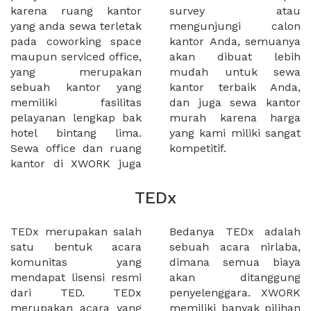
karena ruang kantor
survey atau
yang anda sewa terletak
mengunjungi calon
pada coworking space
kantor Anda, semuanya
maupun serviced office,
akan dibuat lebih
yang merupakan
mudah untuk sewa
sebuah kantor yang
kantor terbaik Anda,
memiliki fasilitas
dan juga sewa kantor
pelayanan lengkap bak
murah karena harga
hotel bintang lima.
yang kami miliki sangat
Sewa office dan ruang
kompetitif.
kantor di XWORK juga
TEDx
TEDx merupakan salah
Bedanya TEDx adalah
satu bentuk acara
sebuah acara nirlaba,
komunitas yang
dimana semua biaya
mendapat lisensi resmi
akan ditanggung
dari TED. TEDx
penyelenggara. XWORK
merupakan acara yang
memiliki banyak pilihan