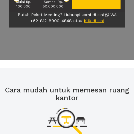
Mulai Rp.
-
Sampai Rp.
100.000
50.000.000
Butuh Paket Meeting? Hubungi kami di sini
WA
+62-812-8900-4848 atau
Klik di sini
Cara mudah untuk memesan ruang
kantor