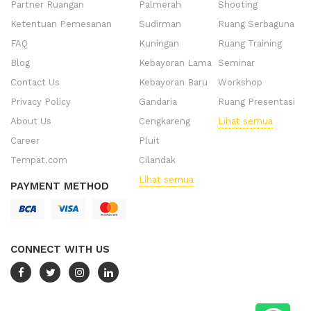
Partner Ruangan
Palmerah
Shooting
Ketentuan Pemesanan
Sudirman
Ruang Serbaguna
FAQ
Kuningan
Ruang Training
Blog
Kebayoran Lama
Seminar
Contact Us
Kebayoran Baru
Workshop
Privacy Policy
Gandaria
Ruang Presentasi
About Us
Cengkareng
Lihat semua
Career
Pluit
Tempat.com
Cilandak
Lihat semua
PAYMENT METHOD
CONNECT WITH US