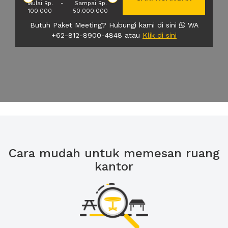
Mulai Rp.
-
Sampai Rp.
100.000
50.000.000
Butuh Paket Meeting? Hubungi kami di sini
WA
+62-812-8900-4848 atau
Klik di sini
Cara mudah untuk memesan ruang
kantor