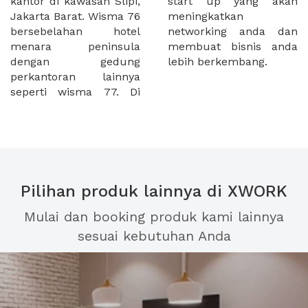
kantor di kawasan Slipi,
start up yang akan
Jakarta Barat. Wisma 76
meningkatkan
bersebelahan hotel
networking anda dan
menara peninsula
membuat bisnis anda
dengan gedung
lebih berkembang.
perkantoran lainnya
seperti wisma 77. Di
Pilihan produk lainnya di XWORK
Mulai dan booking produk kami lainnya
sesuai kebutuhan Anda