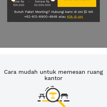
Mulai Rp.
-
Sampai Rp.
100.000
50.000.000
Butuh Paket Meeting? Hubungi kami di sini
WA
+62-812-8900-4848 atau
Klik di sini
Cara mudah untuk memesan ruang
kantor