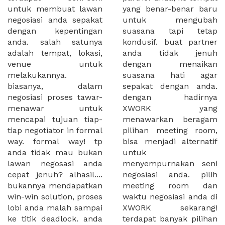
untuk membuat lawan
yang benar-benar baru
negosiasi anda sepakat
untuk mengubah
dengan kepentingan
suasana tapi tetap
anda. salah satunya
kondusif. buat partner
adalah tempat, lokasi,
anda tidak jenuh
venue untuk
dengan menaikan
melakukannya.
suasana hati agar
biasanya, dalam
sepakat dengan anda.
negosiasi proses tawar-
dengan hadirnya
menawar untuk
XWORK yang
mencapai tujuan tiap-
menawarkan beragam
tiap negotiator in formal
pilihan meeting room,
way. formal way! tp
bisa menjadi alternatif
anda tidak mau bukan
untuk
lawan negosasi anda
menyempurnakan seni
cepat jenuh? alhasil....
negosiasi anda. pilih
bukannya mendapatkan
meeting room dan
win-win solution, proses
waktu negosiasi anda di
lobi anda malah sampai
XWORK sekarang!
ke titik deadlock. anda
terdapat banyak pilihan