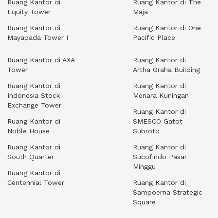
Ruang Kantor di
Ruang Kantor di The
Equity Tower
Maja
Ruang Kantor di
Ruang Kantor di One
Mayapada Tower I
Pacific Place
Ruang Kantor di AXA
Ruang Kantor di
Tower
Artha Graha Building
Ruang Kantor di
Ruang Kantor di
Indonesia Stock
Menara Kuningan
Exchange Tower
Ruang Kantor di
Ruang Kantor di
SMESCO Gatot
Noble House
Subroto
Ruang Kantor di
Ruang Kantor di
South Quarter
Sucofindo Pasar
Minggu
Ruang Kantor di
Centennial Tower
Ruang Kantor di
Sampoerna Strategic
Square