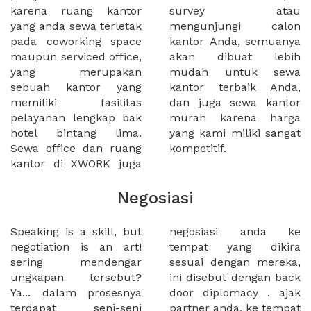
karena ruang kantor
survey atau
yang anda sewa terletak
mengunjungi calon
pada coworking space
kantor Anda, semuanya
maupun serviced office,
akan dibuat lebih
yang merupakan
mudah untuk sewa
sebuah kantor yang
kantor terbaik Anda,
memiliki fasilitas
dan juga sewa kantor
pelayanan lengkap bak
murah karena harga
hotel bintang lima.
yang kami miliki sangat
Sewa office dan ruang
kompetitif.
kantor di XWORK juga
Negosiasi
Speaking is a skill, but
negosiasi anda ke
negotiation is an art!
tempat yang dikira
sering mendengar
sesuai dengan mereka,
ungkapan tersebut?
ini disebut dengan back
Ya... dalam prosesnya
door diplomacy . ajak
terdapat seni-seni
partner anda, ke tempat