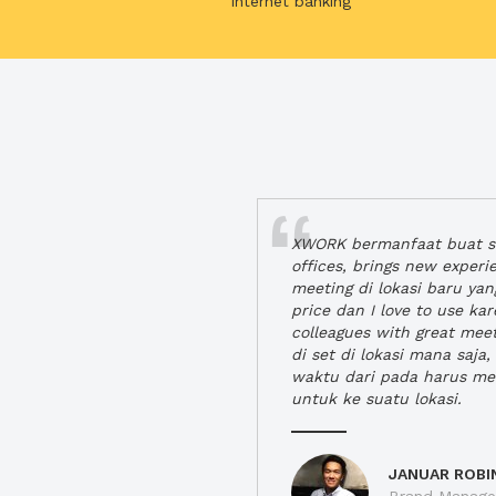
internet banking
XWORK bermanfaat buat se
offices, brings new exper
meeting di lokasi baru ya
price dan I love to use ka
colleagues with great mee
di set di lokasi mana saj
waktu dari pada harus m
untuk ke suatu lokasi.
JANUAR ROBI