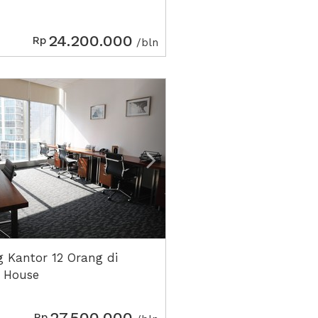
24.200.000
Rp
/bln
ious
Next2
 Kantor 12 Orang di
 House
27.500.000
Rp