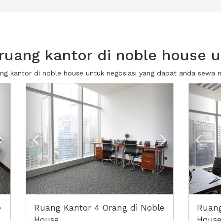
uang kantor di noble house u
ang kantor di noble house untuk negosiasi yang dapat anda sewa
Next2
Previous
Next2
Prev
e
Ruang Kantor 4 Orang di Noble
Ruang
House
Hous