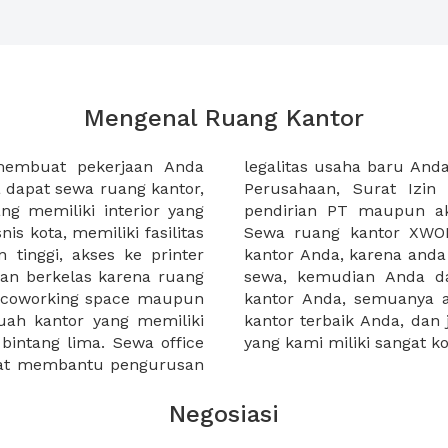
Mengenal Ruang Kantor
membuat pekerjaan Anda
at domisili, Tanda Domisili
dapat sewa ruang kantor,
dagangan, dan atau akte
g memiliki interior yang
an CV untuk usaha Anda.
nis kota, memiliki fasilitas
empermudah proses sewa
n tinggi, akses ke printer
lih kantor yang akan anda
an berkelas karena ruang
 atau mengunjungi calon
a coworking space maupun
 lebih mudah untuk sewa
uah kantor yang memiliki
kantor murah karena harga
 bintang lima. Sewa office
yang kami miliki sangat ko
pat membantu pengurusan
Negosiasi