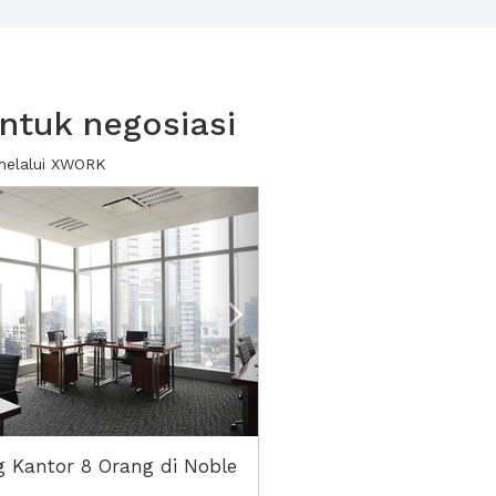
ntuk negosiasi
 melalui XWORK
ious
Next2
 Kantor 8 Orang di Noble
e