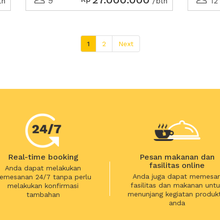
9
12
ln
/bln
1
2
Next
Real-time booking
Pesan makanan dan
fasilitas online
Anda dapat melakukan
Anda juga dapat memesa
emesanan 24/7 tanpa perlu
fasilitas dan makanan untu
melakukan konfirmasi
menunjang kegiatan produkt
tambahan
anda