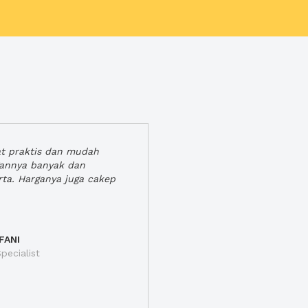
at praktis dan mudah
gannya banyak dan
rta. Harganya juga cakep
FANI
pecialist