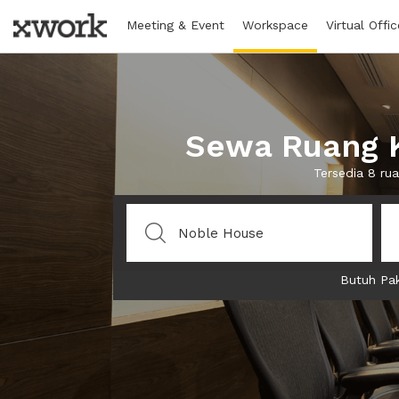
Meeting & Event
Workspace
Virtual Offic
Sewa Ruang K
Tersedia 8 ru
Butuh Pak