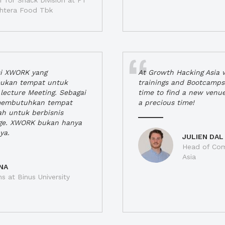
 for Snack Division at PT
jahtera Food Tbk
si XWORK yang
At Growth Hacking Asia w
ukan tempat untuk
trainings and Bootcamps
lecture Meeting. Sebagai
time to find a new venu
 membutuhkan tempat
a precious time!
h untuk berbisnis
ge. XWORK bukan hanya
ya.
JULIEN DAL
Head of Com
Asia
NA
ns at Binus University