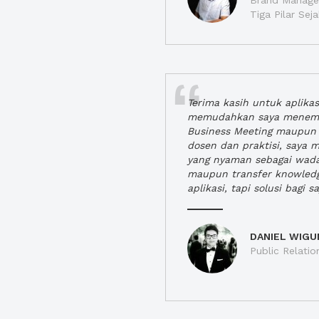
Brand Manager
Tiga Pilar Se
Terima kasih untuk aplika
memudahkan saya menem
Business Meeting maupun 
dosen dan praktisi, saya
yang nyaman sebagai wada
maupun transfer knowled
aplikasi, tapi solusi bagi sa
DANIEL WIGU
Public Relatio