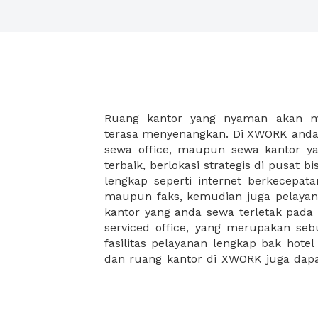
Ruang kantor yang nyaman akan 
legalitas usaha baru Anda, seperti sur
terasa menyenangkan. Di XWORK anda 
Perusahaan, Surat Izin Usaha Per
sewa office, maupun sewa kantor yan
pendirian PT maupun akte pendiri
terbaik, berlokasi strategis di pusat bis
Sewa ruang kantor XWORK juga m
lengkap seperti internet berkecepata
kantor Anda, karena anda dapat memi
maupun faks, kemudian juga pelayan
sewa, kemudian Anda dapat survey
kantor yang anda sewa terletak pad
kantor Anda, semuanya akan dibuat
serviced office, yang merupakan seb
kantor terbaik Anda, dan juga sewa 
fasilitas pelayanan lengkap bak hotel
dan ruang kantor di XWORK juga da