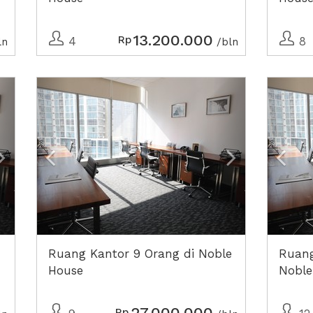
13.200.000
Rp
4
8
ln
/bln
Next2
Previous
Next2
Prev
Ruang Kantor 9 Orang di Noble
Ruang
House
Noble
27.000.000
Rp