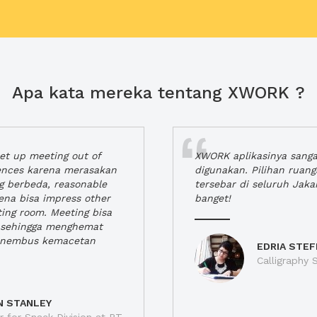
Apa kata mereka tentang XWORK ?
t up meeting out of
XWORK aplikasinya sang
iences karena merasakan
digunakan. Pilihan ruan
ng berbeda, reasonable
tersebar di seluruh Jaka
rena bisa impress other
banget!
ting room. Meeting bisa
a, sehingga menghemat
enembus kemacetan
EDRIA STEF
Calligraphy S
N STANLEY