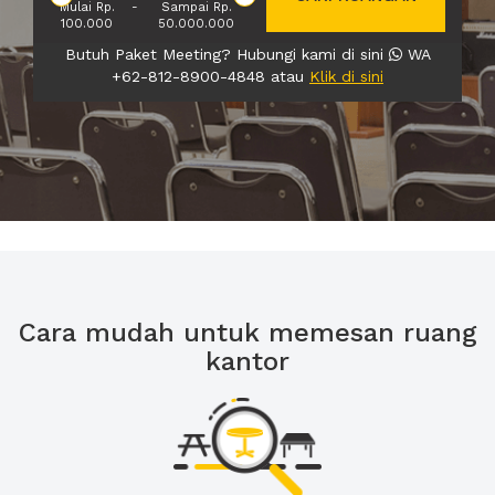
Mulai Rp.
-
Sampai Rp.
100.000
50.000.000
Butuh Paket Meeting? Hubungi kami di sini
WA
+62-812-8900-4848 atau
Klik di sini
Cara mudah untuk memesan ruang
kantor