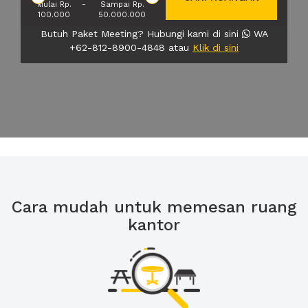
Mulai Rp.
-
Sampai Rp.
100.000
50.000.000
Butuh Paket Meeting? Hubungi kami di sini
WA
+62-812-8900-4848 atau
Klik di sini
Cara mudah untuk memesan ruang
kantor