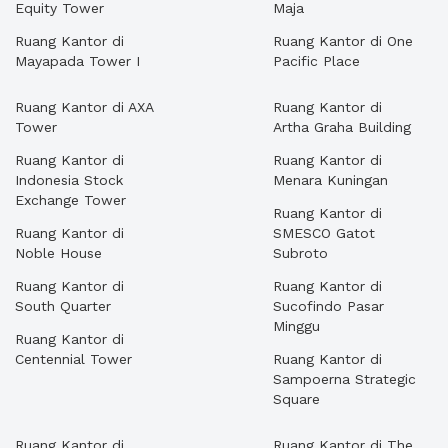
Equity Tower
Maja
Ruang Kantor di
Ruang Kantor di One
Mayapada Tower I
Pacific Place
Ruang Kantor di AXA
Ruang Kantor di
Tower
Artha Graha Building
Ruang Kantor di
Ruang Kantor di
Indonesia Stock
Menara Kuningan
Exchange Tower
Ruang Kantor di
Ruang Kantor di
SMESCO Gatot
Noble House
Subroto
Ruang Kantor di
Ruang Kantor di
South Quarter
Sucofindo Pasar
Minggu
Ruang Kantor di
Centennial Tower
Ruang Kantor di
Sampoerna Strategic
Square
Ruang Kantor di
Ruang Kantor di The