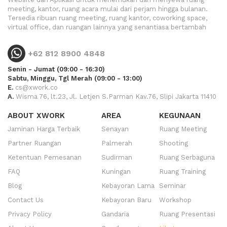
meeting, kantor, ruang acara mulai dari perjam hingga bulanan.
Tersedia ribuan ruang meeting, ruang kantor, coworking space,
virtual office, dan ruangan lainnya yang senantiasa bertambah
+62 812 8900 4848
Senin - Jumat (09:00 - 16:30)
Sabtu, Minggu, Tgl Merah (09:00 - 13:00)
E.
cs@xwork.co
A.
Wisma 76, lt.23, Jl. Letjen S.Parman Kav.76, Slipi Jakarta 11410
ABOUT XWORK
AREA
KEGUNAAN
Jaminan Harga Terbaik
Senayan
Ruang Meeting
Partner Ruangan
Palmerah
Shooting
Ketentuan Pemesanan
Sudirman
Ruang Serbaguna
FAQ
Kuningan
Ruang Training
Blog
Kebayoran Lama
Seminar
Contact Us
Kebayoran Baru
Workshop
Privacy Policy
Gandaria
Ruang Presentasi