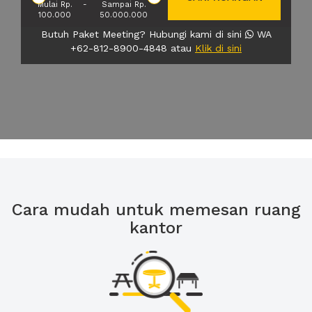
Mulai Rp.
-
Sampai Rp.
100.000
50.000.000
Butuh Paket Meeting? Hubungi kami di sini
WA
+62-812-8900-4848 atau
Klik di sini
Cara mudah untuk memesan ruang
kantor