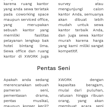
karena ruang kantor
survey atau
yang anda sewa terletak
mengunjungi calon
pada coworking space
kantor Anda, semuanya
maupun serviced office,
akan dibuat lebih
yang merupakan
mudah untuk sewa
sebuah kantor yang
kantor terbaik Anda,
memiliki fasilitas
dan juga sewa kantor
pelayanan lengkap bak
murah karena harga
hotel bintang lima.
yang kami miliki sangat
Sewa office dan ruang
kompetitif.
kantor di XWORK juga
Pentas Seni
Apakah anda sedang
XWORK dengan
merencanakan sebuah
kapasitas beragam,
pameran seni,
mulai dari puluhan,
pementasan drama,
ratusan hingga ribuan
pentas musikal,
orang, yang akan
maupun konser kecil?
membuat acara seni