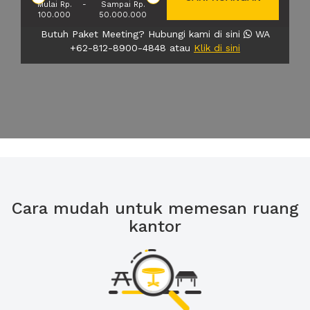
Mulai Rp.
-
Sampai Rp.
100.000
50.000.000
Butuh Paket Meeting? Hubungi kami di sini
WA
+62-812-8900-4848 atau
Klik di sini
Cara mudah untuk memesan ruang
kantor