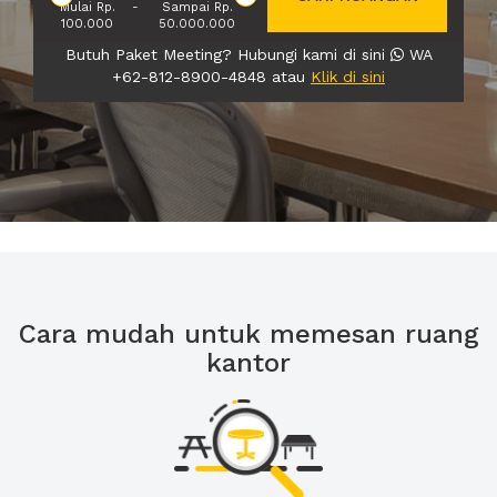
Mulai Rp.
-
Sampai Rp.
100.000
50.000.000
Butuh Paket Meeting? Hubungi kami di sini
WA
+62-812-8900-4848 atau
Klik di sini
Cara mudah untuk memesan ruang
kantor