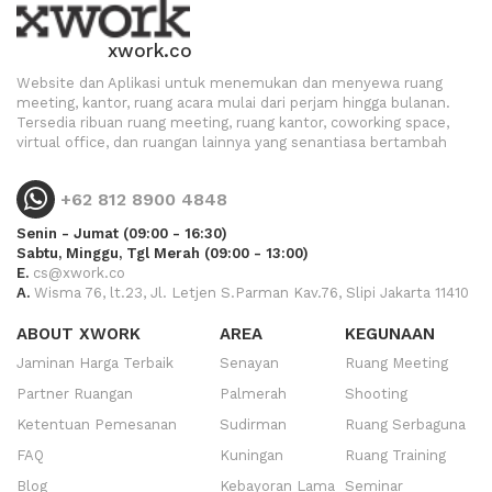
xwork.co
Website dan Aplikasi untuk menemukan dan menyewa ruang
meeting, kantor, ruang acara mulai dari perjam hingga bulanan.
Tersedia ribuan ruang meeting, ruang kantor, coworking space,
virtual office, dan ruangan lainnya yang senantiasa bertambah
+62 812 8900 4848
Senin - Jumat (09:00 - 16:30)
Sabtu, Minggu, Tgl Merah (09:00 - 13:00)
E.
cs@xwork.co
A.
Wisma 76, lt.23, Jl. Letjen S.Parman Kav.76, Slipi Jakarta 11410
ABOUT XWORK
AREA
KEGUNAAN
Jaminan Harga Terbaik
Senayan
Ruang Meeting
Partner Ruangan
Palmerah
Shooting
Ketentuan Pemesanan
Sudirman
Ruang Serbaguna
FAQ
Kuningan
Ruang Training
Blog
Kebayoran Lama
Seminar