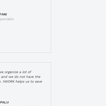
FANI
pecialist
e organize a lot of
 and we do not have the
e. XWORK helps us to save
 PALU