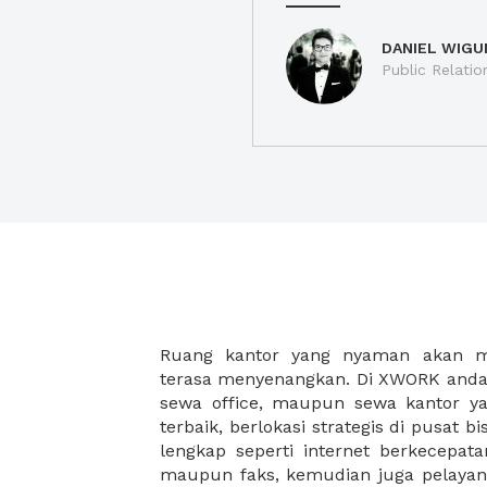
DANIEL WIGU
Public Relatio
Ruang kantor yang nyaman akan 
legalitas usaha baru Anda, seperti sur
terasa menyenangkan. Di XWORK anda 
Perusahaan, Surat Izin Usaha Per
sewa office, maupun sewa kantor yan
pendirian PT maupun akte pendiri
terbaik, berlokasi strategis di pusat bis
Sewa ruang kantor XWORK juga m
lengkap seperti internet berkecepata
kantor Anda, karena anda dapat memi
maupun faks, kemudian juga pelayan
sewa, kemudian Anda dapat survey