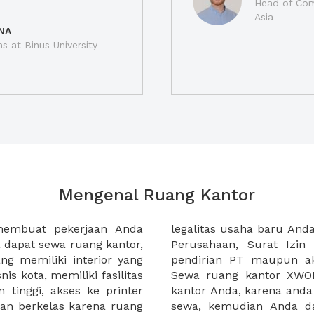
Head of Com
Asia
NA
ns at Binus University
Mengenal Ruang Kantor
membuat pekerjaan Anda
at domisili, Tanda Domisili
dapat sewa ruang kantor,
dagangan, dan atau akte
g memiliki interior yang
an CV untuk usaha Anda.
nis kota, memiliki fasilitas
empermudah proses sewa
n tinggi, akses ke printer
lih kantor yang akan anda
an berkelas karena ruang
 atau mengunjungi calon