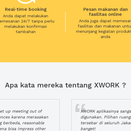
Real-time booking
Pesan makanan dan
fasilitas online
Anda dapat melakukan
Anda juga dapat memesa
emesanan 24/7 tanpa perlu
fasilitas dan makanan untu
melakukan konfirmasi
menunjang kegiatan produkt
tambahan
anda
Apa kata mereka tentang XWORK ?
t up meeting out of
XWORK aplikasinya sang
iences karena merasakan
digunakan. Pilihan ruan
ng berbeda, reasonable
tersebar di seluruh Jaka
rena bisa impress other
banget!