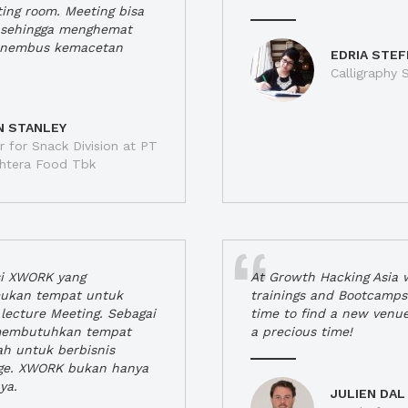
ting room. Meeting bisa
a, sehingga menghemat
enembus kemacetan
EDRIA STEF
Calligraphy S
N STANLEY
 for Snack Division at PT
jahtera Food Tbk
si XWORK yang
At Growth Hacking Asia w
ukan tempat untuk
trainings and Bootcamps
lecture Meeting. Sebagai
time to find a new venu
 membutuhkan tempat
a precious time!
h untuk berbisnis
ge. XWORK bukan hanya
ya.
JULIEN DAL