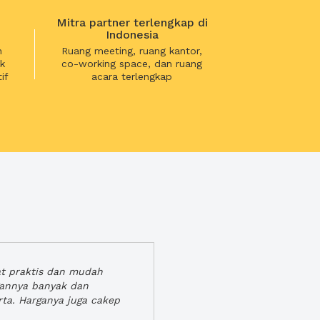
Mitra partner terlengkap di
Indonesia
n
Ruang meeting, ruang kantor,
k
co-working space, dan ruang
if
acara terlengkap
at praktis dan mudah
gannya banyak dan
rta. Harganya juga cakep