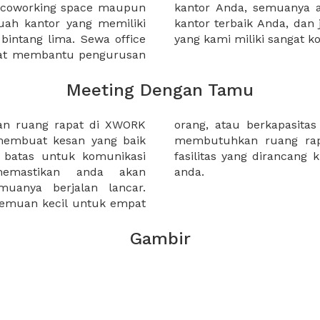
a coworking space maupun
 lebih mudah untuk sewa
uah kantor yang memiliki
kantor murah karena harga
 bintang lima. Sewa office
yang kami miliki sangat ko
pat membantu pengurusan
Meeting Dengan Tamu
dan ruang rapat di XWORK
luhan orang. Apakah anda
embuat kesan yang baik
? anda akan menemukan
batas untuk komunikasi
uk memastikan kesuksesan
emastikan anda akan
anda.
uanya berjalan lancar.
emuan kecil untuk empat
Gambir