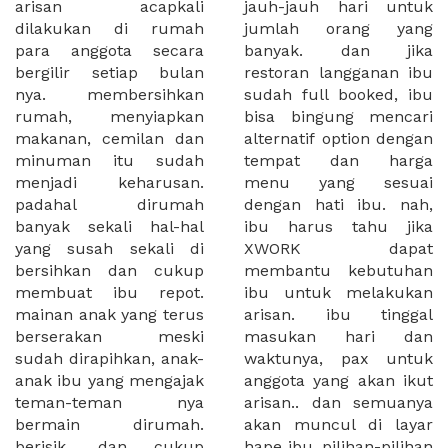
arisan acapkali
jauh-jauh hari untuk
dilakukan di rumah
jumlah orang yang
para anggota secara
banyak. dan jika
bergilir setiap bulan
restoran langganan ibu
nya. membersihkan
sudah full booked, ibu
rumah, menyiapkan
bisa bingung mencari
makanan, cemilan dan
alternatif option dengan
minuman itu sudah
tempat dan harga
menjadi keharusan.
menu yang sesuai
padahal dirumah
dengan hati ibu. nah,
banyak sekali hal-hal
ibu harus tahu jika
yang susah sekali di
XWORK dapat
bersihkan dan cukup
membantu kebutuhan
membuat ibu repot.
ibu untuk melakukan
mainan anak yang terus
arisan. ibu tinggal
berserakan meski
masukan hari dan
sudah dirapihkan, anak-
waktunya, pax untuk
anak ibu yang mengajak
anggota yang akan ikut
teman-teman nya
arisan.. dan semuanya
bermain dirumah.
akan muncul di layar
berisik, dan cukup
hape ibu. pilihan-pilihan