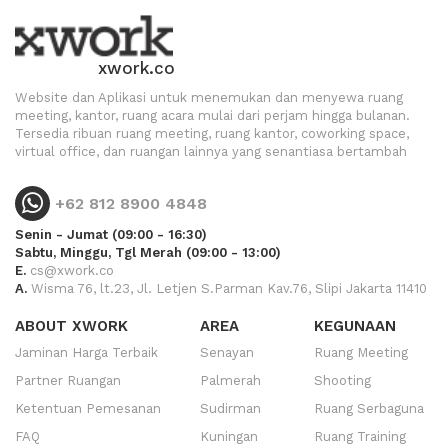
xwork.co
Website dan Aplikasi untuk menemukan dan menyewa ruang
meeting, kantor, ruang acara mulai dari perjam hingga bulanan.
Tersedia ribuan ruang meeting, ruang kantor, coworking space,
virtual office, dan ruangan lainnya yang senantiasa bertambah
+62 812 8900 4848
Senin - Jumat (09:00 - 16:30)
Sabtu, Minggu, Tgl Merah (09:00 - 13:00)
E.
cs@xwork.co
A.
Wisma 76, lt.23, Jl. Letjen S.Parman Kav.76, Slipi Jakarta 11410
ABOUT XWORK
AREA
KEGUNAAN
Jaminan Harga Terbaik
Senayan
Ruang Meeting
Partner Ruangan
Palmerah
Shooting
Ketentuan Pemesanan
Sudirman
Ruang Serbaguna
FAQ
Kuningan
Ruang Training