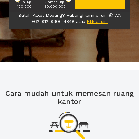
Mulai Rp.
-
Sampai Rp.
100.000
50.000.000
Butuh Paket Meeting? Hubungi kami di sini
WA
+62-812-8900-4848 atau
Klik di sini
Cara mudah untuk memesan ruang
kantor