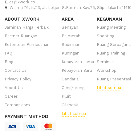
E.
cs@xwork.co
A.
Wisma 76, lt.23, Jl. Letjen S.Parman Kav.76, Slipi Jakarta 11410
ABOUT XWORK
AREA
KEGUNAAN
Jaminan Harga Terbaik
Senayan
Ruang Meeting
Partner Ruangan
Palmerah
Shooting
Ketentuan Pemesanan
Sudirman
Ruang Serbaguna
FAQ
Kuningan
Ruang Training
Blog
Kebayoran Lama
Seminar
Contact Us
Kebayoran Baru
Workshop
Privacy Policy
Gandaria
Ruang Presentasi
About Us
Cengkareng
Lihat semua
Career
Pluit
Tempat.com
Cilandak
Lihat semua
PAYMENT METHOD