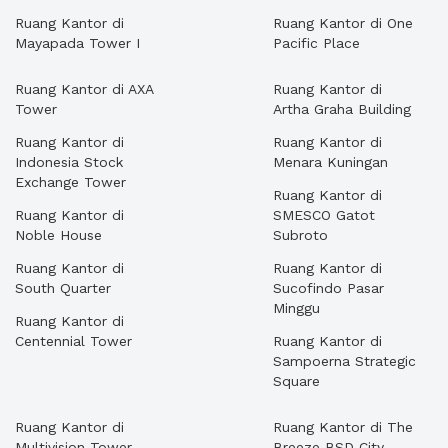
Ruang Kantor di
Ruang Kantor di One
Mayapada Tower I
Pacific Place
Ruang Kantor di AXA
Ruang Kantor di
Tower
Artha Graha Building
Ruang Kantor di
Ruang Kantor di
Indonesia Stock
Menara Kuningan
Exchange Tower
Ruang Kantor di
Ruang Kantor di
SMESCO Gatot
Noble House
Subroto
Ruang Kantor di
Ruang Kantor di
South Quarter
Sucofindo Pasar
Minggu
Ruang Kantor di
Centennial Tower
Ruang Kantor di
Sampoerna Strategic
Square
Ruang Kantor di
Ruang Kantor di The
Multivision Tower
Breeze BSD City