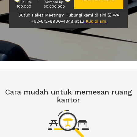
Mulai Rp.
-
Sampai Rp.
100.000
50.000.000
Butuh Paket Meeting? Hubungi kami di sini
WA
+62-812-8900-4848 atau
Klik di sini
Cara mudah untuk memesan ruang
kantor