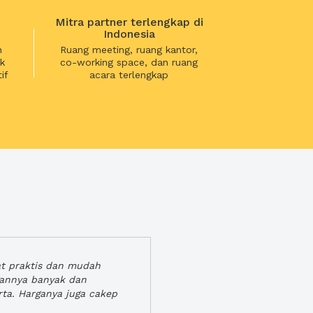
Mitra partner terlengkap di
Indonesia
n
Ruang meeting, ruang kantor,
k
co-working space, dan ruang
if
acara terlengkap
at praktis dan mudah
gannya banyak dan
rta. Harganya juga cakep