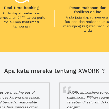
Real-time booking
Pesan makanan dan
fasilitas online
Anda dapat melakukan
Anda juga dapat memesa
emesanan 24/7 tanpa perlu
fasilitas dan makanan untu
melakukan konfirmasi
menunjang kegiatan produkt
tambahan
anda
Apa kata mereka tentang XWORK ?
t up meeting out of
XWORK aplikasinya sang
iences karena merasakan
digunakan. Pilihan ruan
ng berbeda, reasonable
tersebar di seluruh Jaka
rena bisa impress other
banget!