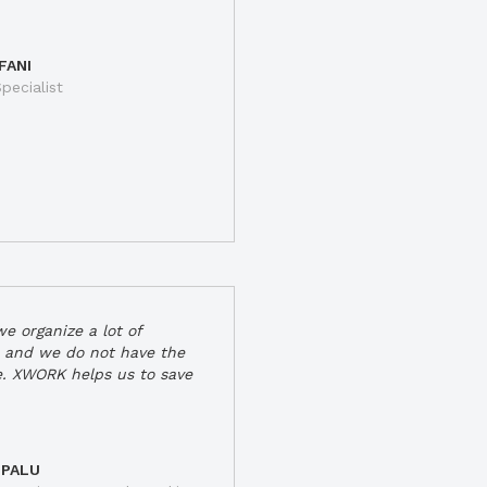
FANI
pecialist
e organize a lot of
 and we do not have the
e. XWORK helps us to save
 PALU