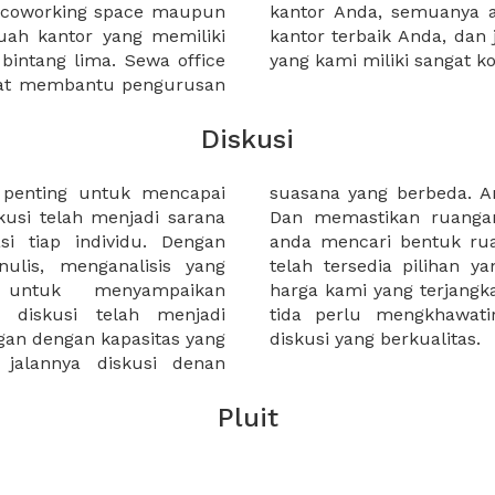
a coworking space maupun
 lebih mudah untuk sewa
uah kantor yang memiliki
kantor murah karena harga
 bintang lima. Sewa office
yang kami miliki sangat ko
pat membantu pengurusan
Diskusi
n penting untuk mencapai
ukan ruangan yang tepat.
usi telah menjadi sarana
ia. Terlepas dari apakah
si tiap individu. Dengan
seperti apapun di XWORK
ulis, menganalisis yang
kebutuha anda. Penetapan
 untuk menyampaikan
sibel memungkinkan kalian
 diskusi telah menjadi
sehingga fokus terhadap
gan dengan kapasitas yang
diskusi yang berkualitas.
 jalannya diskusi denan
Pluit