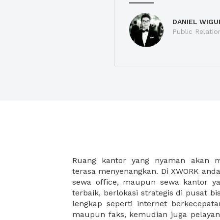
DANIEL WIGU
Public Relatio
Ruang kantor yang nyaman akan 
legalitas usaha baru Anda, seperti sur
terasa menyenangkan. Di XWORK anda 
Perusahaan, Surat Izin Usaha Per
sewa office, maupun sewa kantor yan
pendirian PT maupun akte pendiri
terbaik, berlokasi strategis di pusat bis
Sewa ruang kantor XWORK juga m
lengkap seperti internet berkecepata
kantor Anda, karena anda dapat memi
maupun faks, kemudian juga pelayan
sewa, kemudian Anda dapat survey