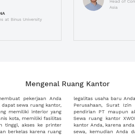
Head of Com
Asia
NA
ns at Binus University
Mengenal Ruang Kantor
membuat pekerjaan Anda
at domisili, Tanda Domisili
dapat sewa ruang kantor,
dagangan, dan atau akte
g memiliki interior yang
an CV untuk usaha Anda.
nis kota, memiliki fasilitas
empermudah proses sewa
n tinggi, akses ke printer
lih kantor yang akan anda
an berkelas karena ruang
 atau mengunjungi calon