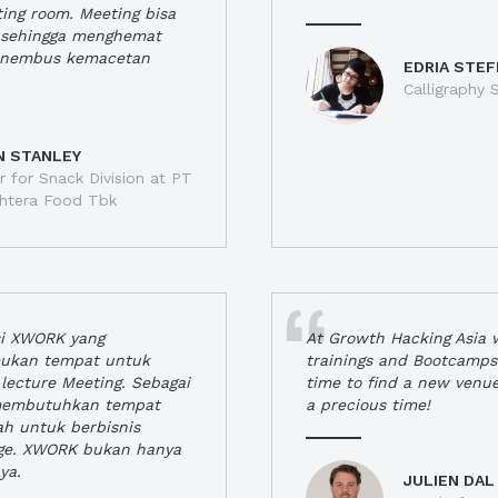
ting room. Meeting bisa
a, sehingga menghemat
enembus kemacetan
EDRIA STEF
Calligraphy S
N STANLEY
 for Snack Division at PT
jahtera Food Tbk
si XWORK yang
At Growth Hacking Asia w
ukan tempat untuk
trainings and Bootcamps
lecture Meeting. Sebagai
time to find a new venu
 membutuhkan tempat
a precious time!
h untuk berbisnis
ge. XWORK bukan hanya
ya.
JULIEN DAL