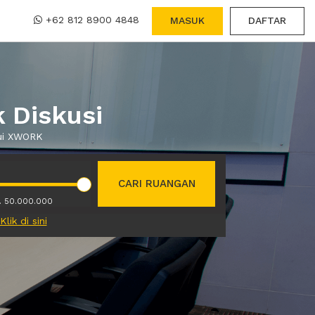
+62 812 8900 4848
MASUK
DAFTAR
 Diskusi
lui XWORK
CARI RUANGAN
. 50.000.000
Klik di sini