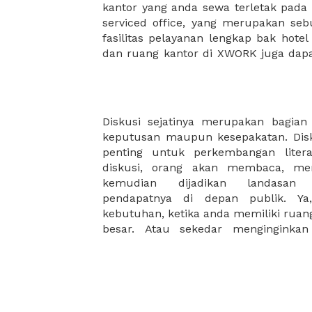
kantor yang anda sewa terletak pad
kantor Anda, semuanya akan dibuat
serviced office, yang merupakan seb
kantor terbaik Anda, dan juga sewa 
fasilitas pelayanan lengkap bak hotel
dan ruang kantor di XWORK juga da
Diskusi sejatinya merupakan bagia
suasana yang berbeda. Anda memerl
keputusan maupun kesepakatan. Disk
Dan memastikan ruangan yan tersed
penting untuk perkembangan litera
anda mencari bentuk ruangan yang 
diskusi, orang akan membaca, men
telah tersedia pilihan yang sesuai 
kemudian dijadikan landasan
harga kami yang terjangkau dan flek
pendapatnya di depan publik. Ya,
tida perlu mengkhawatirkan biaya 
kebutuhan, ketika anda memiliki ruan
besar. Atau sekedar menginginkan