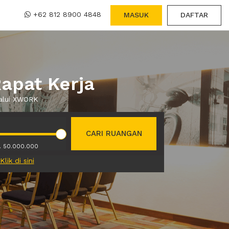
+62 812 8900 4848
MASUK
DAFTAR
apat Kerja
lalui XWORK
CARI RUANGAN
. 50.000.000
Klik di sini