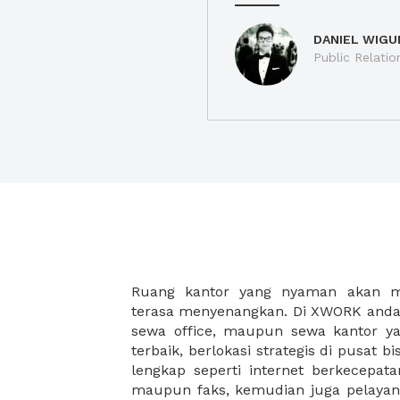
DANIEL WIGU
Public Relatio
Ruang kantor yang nyaman akan 
legalitas usaha baru Anda, seperti sur
terasa menyenangkan. Di XWORK anda 
Perusahaan, Surat Izin Usaha Per
sewa office, maupun sewa kantor yan
pendirian PT maupun akte pendiri
terbaik, berlokasi strategis di pusat bis
Sewa ruang kantor XWORK juga m
lengkap seperti internet berkecepata
kantor Anda, karena anda dapat memi
maupun faks, kemudian juga pelayan
sewa, kemudian Anda dapat survey