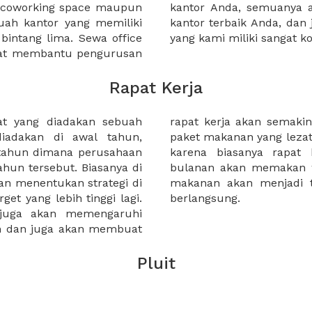
a coworking space maupun
 lebih mudah untuk sewa
uah kantor yang memiliki
kantor murah karena harga
 bintang lima. Sewa office
yang kami miliki sangat ko
pat membantu pengurusan
Rapat Kerja
at yang diadakan sebuah
Selain itu tambahkan juga
diadakan di awal tahun,
untuk peserta rapat kerja,
 tahun dimana perusahaan
nan maupun rapat kerja
ahun tersebut. Biasanya di
cukup panjang. Sehingga
an menentukan strategi di
baik selama rapat kerja
et yang lebih tinggi lagi.
berlangsung.
 juga akan memengaruhi
an dan juga akan membuat
Pluit