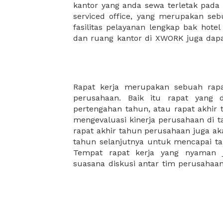
kantor yang anda sewa terletak pad
kantor Anda, semuanya akan dibuat
serviced office, yang merupakan seb
kantor terbaik Anda, dan juga sewa 
fasilitas pelayanan lengkap bak hotel
dan ruang kantor di XWORK juga da
Rapat kerja merupakan sebuah rap
rapat kerja akan semakin produktif. 
perusahaan. Baik itu rapat yang 
paket makanan yang lezat dan bergizi 
pertengahan tahun, atau rapat akhir
karena biasanya rapat kerja tahu
mengevaluasi kinerja perusahaan di t
bulanan akan memakan waktu yang 
rapat akhir tahun perusahaan juga ak
makanan akan menjadi teman yang 
tahun selanjutnya untuk mencapai targ
Tempat rapat kerja yang nyaman
suasana diskusi antar tim perusaha