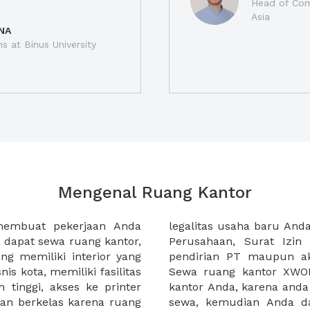
Head of Com
Asia
NA
ns at Binus University
Mengenal Ruang Kantor
membuat pekerjaan Anda
at domisili, Tanda Domisili
dapat sewa ruang kantor,
dagangan, dan atau akte
g memiliki interior yang
an CV untuk usaha Anda.
nis kota, memiliki fasilitas
empermudah proses sewa
n tinggi, akses ke printer
lih kantor yang akan anda
an berkelas karena ruang
 atau mengunjungi calon