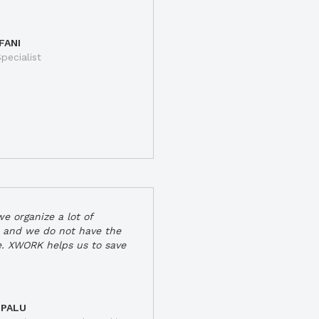
FANI
pecialist
e organize a lot of
 and we do not have the
e. XWORK helps us to save
 PALU