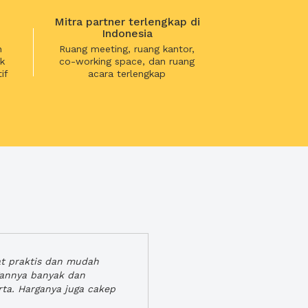
Mitra partner terlengkap di
Indonesia
n
Ruang meeting, ruang kantor,
k
co-working space, dan ruang
if
acara terlengkap
at praktis dan mudah
gannya banyak dan
rta. Harganya juga cakep