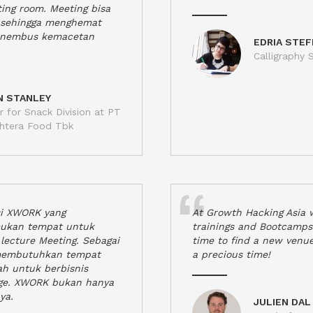
ting room. Meeting bisa
a, sehingga menghemat
enembus kemacetan
EDRIA STEF
Calligraphy S
N STANLEY
 for Snack Division at PT
jahtera Food Tbk
si XWORK yang
At Growth Hacking Asia w
ukan tempat untuk
trainings and Bootcamps
lecture Meeting. Sebagai
time to find a new venu
 membutuhkan tempat
a precious time!
h untuk berbisnis
ge. XWORK bukan hanya
ya.
JULIEN DAL