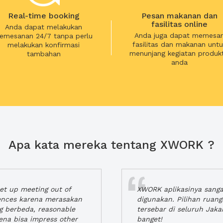
Real-time booking
Pesan makanan dan
fasilitas online
Anda dapat melakukan
Anda juga dapat memesa
emesanan 24/7 tanpa perlu
fasilitas dan makanan untu
melakukan konfirmasi
menunjang kegiatan produkt
tambahan
anda
Apa kata mereka tentang XWORK ?
t up meeting out of
XWORK aplikasinya sang
iences karena merasakan
digunakan. Pilihan ruan
ng berbeda, reasonable
tersebar di seluruh Jaka
rena bisa impress other
banget!