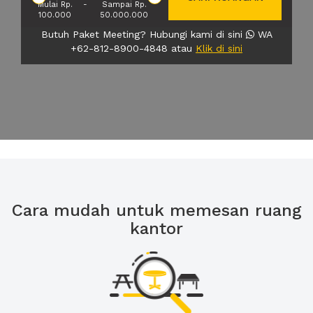
Mulai Rp.
-
Sampai Rp.
100.000
50.000.000
Butuh Paket Meeting? Hubungi kami di sini
WA
+62-812-8900-4848 atau
Klik di sini
Cara mudah untuk memesan ruang
kantor