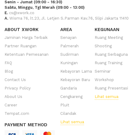
Senin - Jumat (09:00 - 16:30)
Sabtu, Minggu, Tgl Merah (09:00 - 13:00)
E.
cs@xwork.co
A.
Wisma 76, lt.23, Jl. Letjen S.Parman Kav.76, Slipi Jakarta 11410
ABOUT XWORK
AREA
KEGUNAAN
Jaminan Harga Terbaik
Senayan
Ruang Meeting
Partner Ruangan
Palmerah
Shooting
Ketentuan Pemesanan
Sudirman
Ruang Serbaguna
FAQ
Kuningan
Ruang Training
Blog
Kebayoran Lama
Seminar
Contact Us
Kebayoran Baru
Workshop
Privacy Policy
Gandaria
Ruang Presentasi
About Us
Cengkareng
Lihat semua
Career
Pluit
Tempat.com
Cilandak
Lihat semua
PAYMENT METHOD