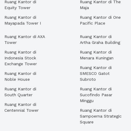
Ruang Kantor di
Ruang Kantor di The
Equity Tower
Maja
Ruang Kantor di
Ruang Kantor di One
Mayapada Tower I
Pacific Place
Ruang Kantor di AXA
Ruang Kantor di
Tower
Artha Graha Building
Ruang Kantor di
Ruang Kantor di
Indonesia Stock
Menara Kuningan
Exchange Tower
Ruang Kantor di
Ruang Kantor di
SMESCO Gatot
Noble House
Subroto
Ruang Kantor di
Ruang Kantor di
South Quarter
Sucofindo Pasar
Minggu
Ruang Kantor di
Centennial Tower
Ruang Kantor di
Sampoerna Strategic
Square