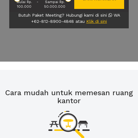
Mulai Rp.
-
Sampai Rp.
100.000
50.000.000
Butuh Paket Meeting? Hubungi kami di sini
WA
+62-812-8900-4848 atau
Klik di sini
Cara mudah untuk memesan ruang
kantor