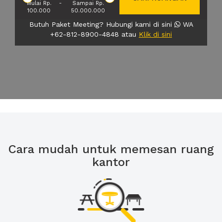
Mulai Rp.
-
Sampai Rp.
100.000
50.000.000
Butuh Paket Meeting? Hubungi kami di sini
WA
+62-812-8900-4848 atau
Klik di sini
Cara mudah untuk memesan ruang
kantor