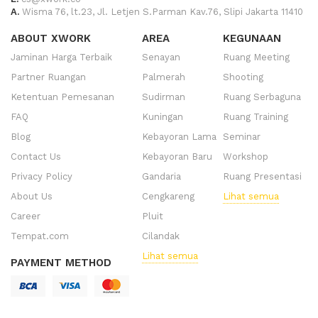
A.
Wisma 76, lt.23, Jl. Letjen S.Parman Kav.76, Slipi Jakarta 11410
ABOUT XWORK
AREA
KEGUNAAN
Jaminan Harga Terbaik
Senayan
Ruang Meeting
Partner Ruangan
Palmerah
Shooting
Ketentuan Pemesanan
Sudirman
Ruang Serbaguna
FAQ
Kuningan
Ruang Training
Blog
Kebayoran Lama
Seminar
Contact Us
Kebayoran Baru
Workshop
Privacy Policy
Gandaria
Ruang Presentasi
About Us
Cengkareng
Lihat semua
Career
Pluit
Tempat.com
Cilandak
Lihat semua
PAYMENT METHOD