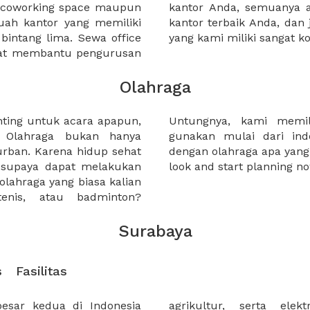
a coworking space maupun
 lebih mudah untuk sewa
uah kantor yang memiliki
kantor murah karena harga
 bintang lima. Sewa office
yang kami miliki sangat ko
pat membantu pengurusan
Olahraga
nting untuk acara apapun,
 pilian yang dapat anda
. Olahraga bukan hanya
n outdoor, menyesuaikan
urban. Karena hidup sehat
akukan. So, why not take a
a supaya dapat melakukan
look and start planning no
a olahraga yang biasa kalian
tenis, atau badminton?
Surabaya
s
Fasilitas
esar kedua di Indonesia
berapa perusahaan yang