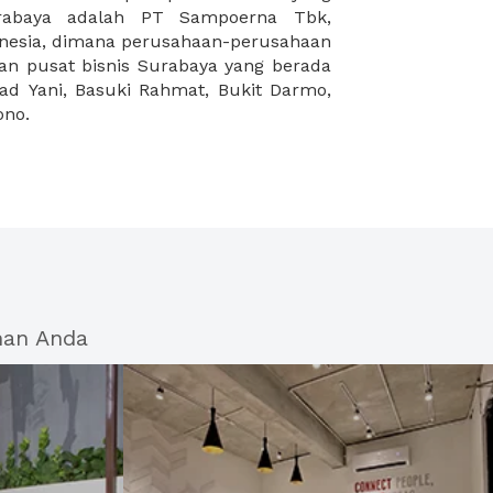
ono.
han Anda