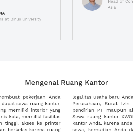
Head of Com
Asia
NA
ns at Binus University
Mengenal Ruang Kantor
membuat pekerjaan Anda
at domisili, Tanda Domisili
dapat sewa ruang kantor,
dagangan, dan atau akte
g memiliki interior yang
an CV untuk usaha Anda.
nis kota, memiliki fasilitas
empermudah proses sewa
n tinggi, akses ke printer
lih kantor yang akan anda
an berkelas karena ruang
 atau mengunjungi calon