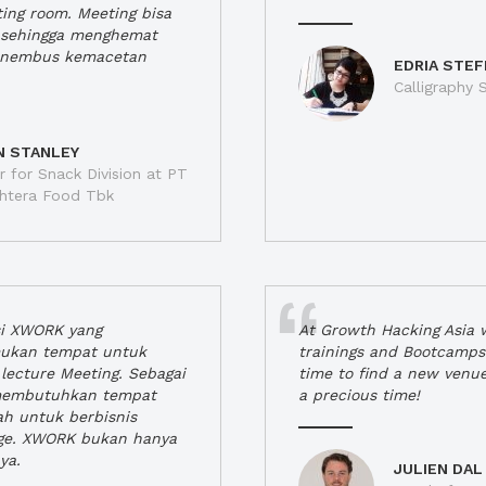
ting room. Meeting bisa
a, sehingga menghemat
enembus kemacetan
EDRIA STEF
Calligraphy S
N STANLEY
 for Snack Division at PT
jahtera Food Tbk
si XWORK yang
At Growth Hacking Asia w
ukan tempat untuk
trainings and Bootcamps
lecture Meeting. Sebagai
time to find a new venu
 membutuhkan tempat
a precious time!
h untuk berbisnis
ge. XWORK bukan hanya
ya.
JULIEN DAL