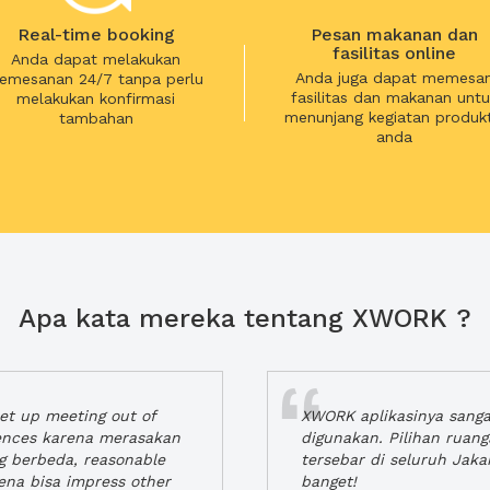
Real-time booking
Pesan makanan dan
fasilitas online
Anda dapat melakukan
Anda juga dapat memesa
emesanan 24/7 tanpa perlu
fasilitas dan makanan untu
melakukan konfirmasi
menunjang kegiatan produkt
tambahan
anda
Apa kata mereka tentang XWORK ?
t up meeting out of
XWORK aplikasinya sang
iences karena merasakan
digunakan. Pilihan ruan
ng berbeda, reasonable
tersebar di seluruh Jaka
rena bisa impress other
banget!