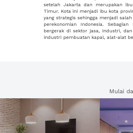
setelah Jakarta dan merupakan ibu
berkantor pusat di Surabaya ad
Timur. Kota ini menjadi ibu kota provi
Maspion dan Uniliver Indonesia, dim
yang strategis sehingga menjadi sala
tersebut berada di kawasan pusat bi
perekonomian Indonesia. Sebagian 
di Jalan Tunjungan, Ahmad Yani, Bas
bergerak di sektor jasa, industri, d
industri pembuatan kapal, alat-alat 
Mulai d