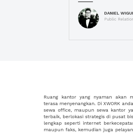
DANIEL WIGU
Public Relatio
Ruang kantor yang nyaman akan 
legalitas usaha baru Anda, seperti sur
terasa menyenangkan. Di XWORK anda 
Perusahaan, Surat Izin Usaha Per
sewa office, maupun sewa kantor yan
pendirian PT maupun akte pendiri
terbaik, berlokasi strategis di pusat bis
Sewa ruang kantor XWORK juga m
lengkap seperti internet berkecepata
kantor Anda, karena anda dapat memi
maupun faks, kemudian juga pelayan
sewa, kemudian Anda dapat survey