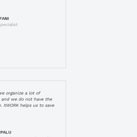
FANI
pecialist
e organize a lot of
 and we do not have the
e. XWORK helps us to save
 PALU