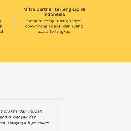
Mitra partner terlengkap di
Indonesia
n
Ruang meeting, ruang kantor,
k
co-working space, dan ruang
if
acara terlengkap
at praktis dan mudah
gannya banyak dan
rta. Harganya juga cakep