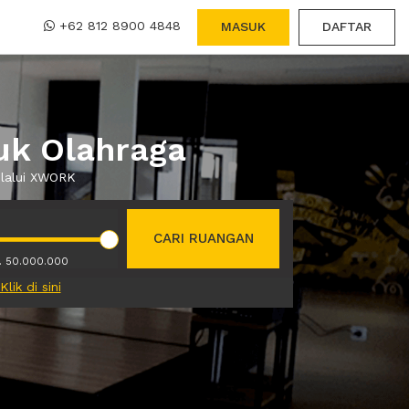
+62 812 8900 4848
MASUK
DAFTAR
uk Olahraga
elalui XWORK
CARI RUANGAN
. 50.000.000
Klik di sini