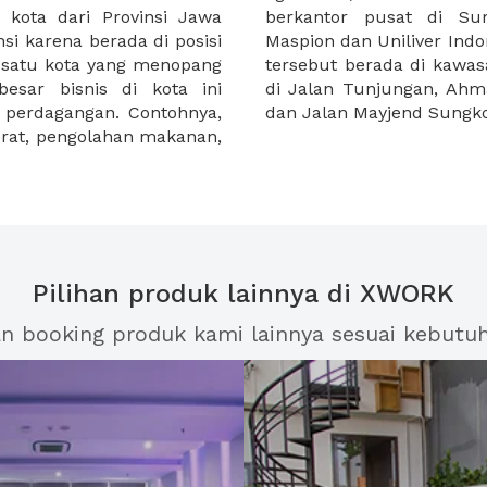
 kota dari Provinsi Jawa
alah PT Sampoerna Tbk,
nsi karena berada di posisi
ana perusahaan-perusahaan
h satu kota yang menopang
snis Surabaya yang berada
besar bisnis di kota ini
uki Rahmat, Bukit Darmo,
an perdagangan. Contohnya,
dan Jalan Mayjend Sungk
berat, pengolahan makanan,
Pilihan produk lainnya di XWORK
an booking produk kami lainnya sesuai kebutu