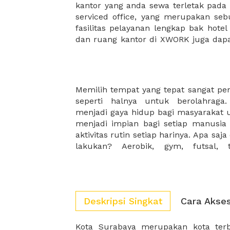
kantor yang anda sewa terletak pad
kantor Anda, semuanya akan dibuat
serviced office, yang merupakan seb
kantor terbaik Anda, dan juga sewa 
fasilitas pelayanan lengkap bak hotel
dan ruang kantor di XWORK juga da
Memilih tempat yang tepat sangat pe
Untungnya, kami memiliki variasi
seperti halnya untuk berolahraga
gunakan mulai dari indoor ataupu
menjadi gaya hidup bagi masyarakat 
dengan olahraga apa yang akan anda l
menjadi impian bagi setiap manusi
aktivitas rutin setiap harinya. Apa saj
lakukan? Aerobik, gym, futsal, 
Deskripsi Singkat
Cara Akse
Kota Surabaya merupakan kota terb
agrikultur, serta elektronik. Be