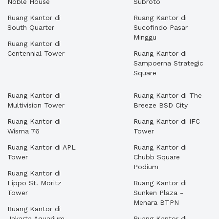
Noble House
Subroto
Ruang Kantor di
Ruang Kantor di
South Quarter
Sucofindo Pasar
Minggu
Ruang Kantor di
Centennial Tower
Ruang Kantor di
Sampoerna Strategic
Square
Ruang Kantor di
Ruang Kantor di The
Multivision Tower
Breeze BSD City
Ruang Kantor di
Ruang Kantor di IFC
Wisma 76
Tower
Ruang Kantor di APL
Ruang Kantor di
Tower
Chubb Square
Podium
Ruang Kantor di
Lippo St. Moritz
Ruang Kantor di
Tower
Sunken Plaza -
Menara BTPN
Ruang Kantor di
Jakarta Aquarium
Ruang Kantor di