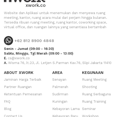
xwork.co
Website dan Aplikasi untuk menemukan dan menyewa ruang
meeting, kantor, ruang acara mulai dari perjam hingga bulanan.
Tersedia ribuan ruang meeting, ruang kantor, coworking space,
virtual office, dan ruangan lainnya yang senantiasa bertambah
+62 812 8900 4848
Senin - Jumat (09:00 - 16:30)
Sabtu, Minggu, Tgl Merah (09:00 - 13:00)
E.
cs@xwork.co
A.
Wisma 76, lt.23, Jl. Letjen S.Parman Kav.76, Slipi Jakarta 11410
ABOUT XWORK
AREA
KEGUNAAN
Jaminan Harga Terbaik
Senayan
Ruang Meeting
Partner Ruangan
Palmerah
Shooting
Ketentuan Pemesanan
Sudirman
Ruang Serbaguna
FAQ
Kuningan
Ruang Training
Blog
Kebayoran Lama
Seminar
Contact Us
Kebayoran Baru
Workshop