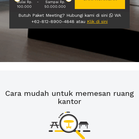
Mulai Rp.
-
Sampai Rp.
100.000
50.000.000
Butuh Paket Meeting? Hubungi kami di sini
WA
+62-812-8900-4848 atau
Klik di sini
Cara mudah untuk memesan ruang
kantor