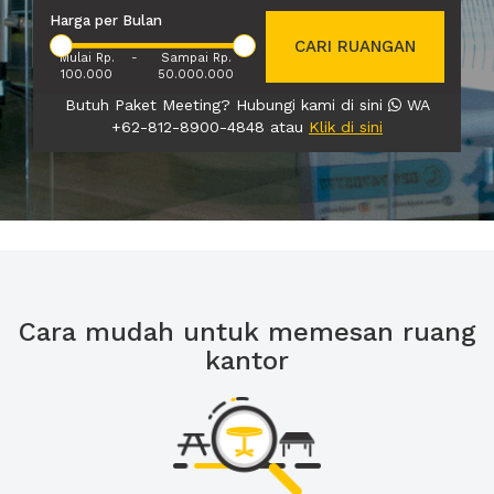
Harga per Bulan
CARI RUANGAN
Mulai Rp.
-
Sampai Rp.
100.000
50.000.000
Butuh Paket Meeting? Hubungi kami di sini
WA
+62-812-8900-4848 atau
Klik di sini
Cara mudah untuk memesan ruang
kantor