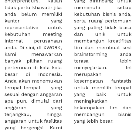
enterpreneurs. Kalian
yang dirancang untuk
tidak perlu khawatir jika
memenuhi setiap
anda belum memiliki
kebutuhan bisnis anda,
kantor yang
serta ruang pertemuan
representative untuk
yang paling tidak biasa
kebutuhan meeting
dan unik untuk
internal perusahaan
membangun kreatifitas
anda. Di sini, di XWORK,
tim dan membuat sesi
kami menawarkan
brainstorming anda
banyak pilihan ruang
terasa lebih
pertemuan di kota-kota
menyegarkan. Ini
besar di Indonesia.
merupakan
Anda akan menemukan
kesempatan fantastis
tempat-tempat yang
untuk memilih tempat
sesuai dengan anggaran
yang baik untuk
apa pun, dimulai dari
meningkatkan
anggaran yang
kekompakan tim dan
terjangkau, hingga
membangun bisnis
anggaran untuk fasilitas
yang lebih besar.
yang bergengsi. Kami