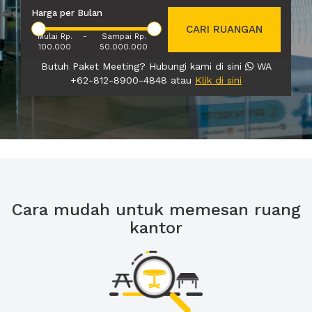
Harga per Bulan
CARI RUANGAN
Mulai Rp.
-
Sampai Rp.
100.000
50.000.000
Butuh Paket Meeting? Hubungi kami di sini
WA
+62-812-8900-4848 atau
Klik di sini
Cara mudah untuk memesan ruang
kantor