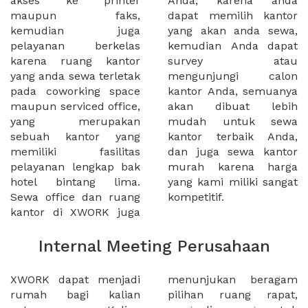
akses ke printer
Anda, karena anda
maupun faks,
dapat memilih kantor
kemudian juga
yang akan anda sewa,
pelayanan berkelas
kemudian Anda dapat
karena ruang kantor
survey atau
yang anda sewa terletak
mengunjungi calon
pada coworking space
kantor Anda, semuanya
maupun serviced office,
akan dibuat lebih
yang merupakan
mudah untuk sewa
sebuah kantor yang
kantor terbaik Anda,
memiliki fasilitas
dan juga sewa kantor
pelayanan lengkap bak
murah karena harga
hotel bintang lima.
yang kami miliki sangat
Sewa office dan ruang
kompetitif.
kantor di XWORK juga
Internal Meeting Perusahaan
XWORK dapat menjadi
menunjukan beragam
rumah bagi kalian
pilihan ruang rapat,