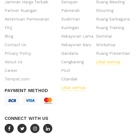
Jaminan Harga Terbaik
Senayan
Ruang Meeting
Partner Ruangan
Palmerah
Shooting
Ketentuan Pemesanan
Sudirman
Ruang Serbaguna
FAQ
Kuningan
Ruang Training
Blog
Kebayoran Lama
Seminar
Contact Us
Kebayoran Baru
Workshop
Privacy Policy
Gandaria
Ruang Presentasi
About Us
Cengkareng
Lihat semua
Career
Pluit
Tempat.com
Cilandak
Lihat semua
PAYMENT METHOD
CONNECT WITH US