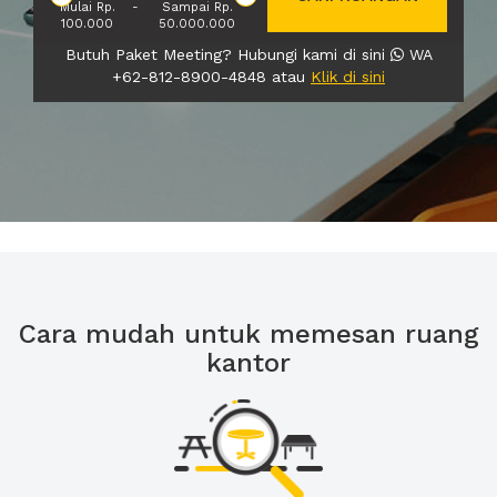
Mulai Rp.
-
Sampai Rp.
100.000
50.000.000
Butuh Paket Meeting? Hubungi kami di sini
WA
+62-812-8900-4848 atau
Klik di sini
Cara mudah untuk memesan ruang
kantor