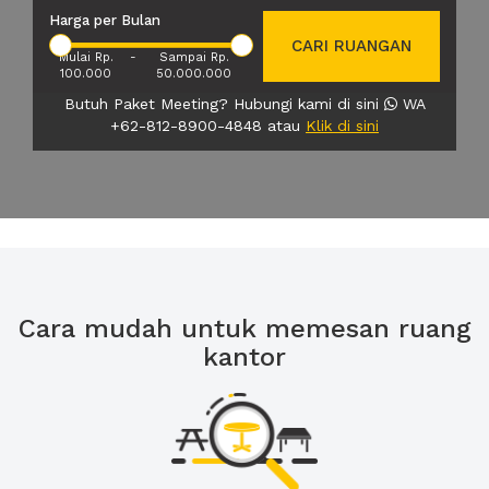
Harga per Bulan
CARI RUANGAN
Mulai Rp.
-
Sampai Rp.
100.000
50.000.000
Butuh Paket Meeting? Hubungi kami di sini
WA
+62-812-8900-4848 atau
Klik di sini
Cara mudah untuk memesan ruang
kantor