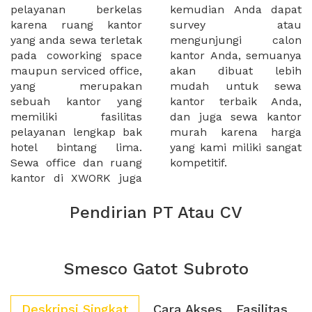
pelayanan berkelas
kemudian Anda dapat
karena ruang kantor
survey atau
yang anda sewa terletak
mengunjungi calon
pada coworking space
kantor Anda, semuanya
maupun serviced office,
akan dibuat lebih
yang merupakan
mudah untuk sewa
sebuah kantor yang
kantor terbaik Anda,
memiliki fasilitas
dan juga sewa kantor
pelayanan lengkap bak
murah karena harga
hotel bintang lima.
yang kami miliki sangat
Sewa office dan ruang
kompetitif.
kantor di XWORK juga
Pendirian PT Atau CV
Smesco Gatot Subroto
Deskripsi Singkat
Cara Akses
Fasilitas