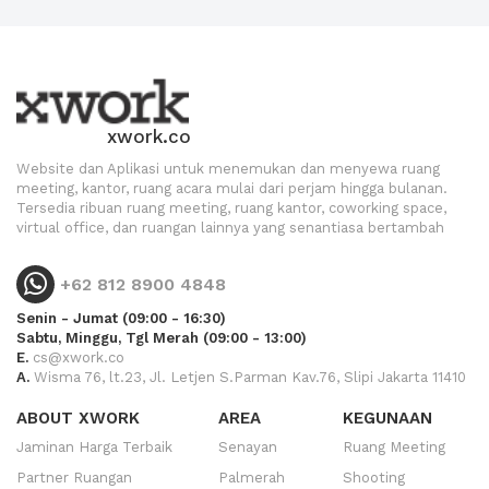
xwork.co
Website dan Aplikasi untuk menemukan dan menyewa ruang
meeting, kantor, ruang acara mulai dari perjam hingga bulanan.
Tersedia ribuan ruang meeting, ruang kantor, coworking space,
virtual office, dan ruangan lainnya yang senantiasa bertambah
+62 812 8900 4848
Senin - Jumat (09:00 - 16:30)
Sabtu, Minggu, Tgl Merah (09:00 - 13:00)
E.
cs@xwork.co
A.
Wisma 76, lt.23, Jl. Letjen S.Parman Kav.76, Slipi Jakarta 11410
ABOUT XWORK
AREA
KEGUNAAN
Jaminan Harga Terbaik
Senayan
Ruang Meeting
Partner Ruangan
Palmerah
Shooting