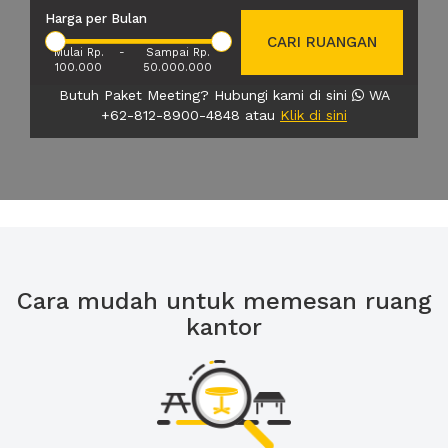
Harga per Bulan
CARI RUANGAN
Mulai Rp.
-
Sampai Rp.
100.000
50.000.000
Butuh Paket Meeting? Hubungi kami di sini
WA
+62-812-8900-4848 atau
Klik di sini
Cara mudah untuk memesan ruang
kantor