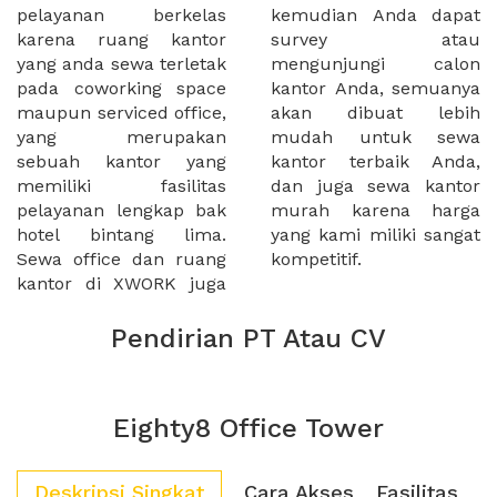
pelayanan berkelas
kemudian Anda dapat
karena ruang kantor
survey atau
yang anda sewa terletak
mengunjungi calon
pada coworking space
kantor Anda, semuanya
maupun serviced office,
akan dibuat lebih
yang merupakan
mudah untuk sewa
sebuah kantor yang
kantor terbaik Anda,
memiliki fasilitas
dan juga sewa kantor
pelayanan lengkap bak
murah karena harga
hotel bintang lima.
yang kami miliki sangat
Sewa office dan ruang
kompetitif.
kantor di XWORK juga
Pendirian PT Atau CV
Eighty8 Office Tower
Deskripsi Singkat
Cara Akses
Fasilitas