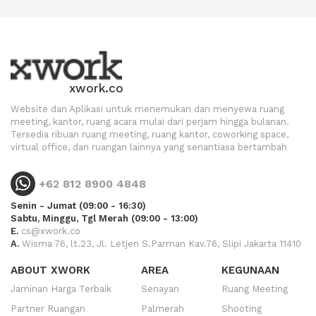
xwork.co
Website dan Aplikasi untuk menemukan dan menyewa ruang
meeting, kantor, ruang acara mulai dari perjam hingga bulanan.
Tersedia ribuan ruang meeting, ruang kantor, coworking space,
virtual office, dan ruangan lainnya yang senantiasa bertambah
+62 812 8900 4848
Senin - Jumat (09:00 - 16:30)
Sabtu, Minggu, Tgl Merah (09:00 - 13:00)
E.
cs@xwork.co
A.
Wisma 76, lt.23, Jl. Letjen S.Parman Kav.76, Slipi Jakarta 11410
ABOUT XWORK
AREA
KEGUNAAN
Jaminan Harga Terbaik
Senayan
Ruang Meeting
Partner Ruangan
Palmerah
Shooting