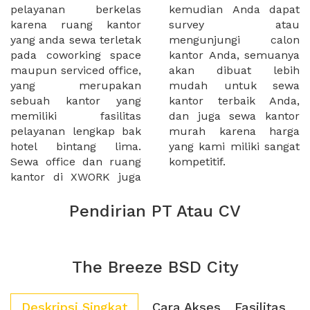
pelayanan berkelas
kemudian Anda dapat
karena ruang kantor
survey atau
yang anda sewa terletak
mengunjungi calon
pada coworking space
kantor Anda, semuanya
maupun serviced office,
akan dibuat lebih
yang merupakan
mudah untuk sewa
sebuah kantor yang
kantor terbaik Anda,
memiliki fasilitas
dan juga sewa kantor
pelayanan lengkap bak
murah karena harga
hotel bintang lima.
yang kami miliki sangat
Sewa office dan ruang
kompetitif.
kantor di XWORK juga
Pendirian PT Atau CV
The Breeze BSD City
Deskripsi Singkat
Cara Akses
Fasilitas