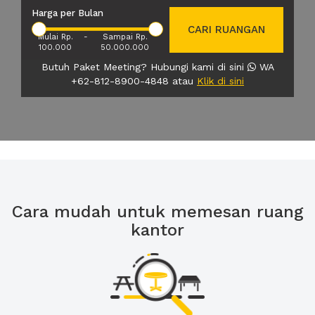
Harga per Bulan
CARI RUANGAN
Mulai Rp.
-
Sampai Rp.
100.000
50.000.000
Butuh Paket Meeting? Hubungi kami di sini
WA
+62-812-8900-4848 atau
Klik di sini
Cara mudah untuk memesan ruang
kantor