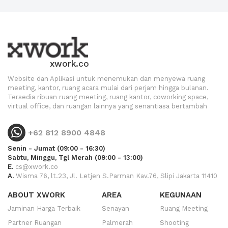
xwork.co
Website dan Aplikasi untuk menemukan dan menyewa ruang
meeting, kantor, ruang acara mulai dari perjam hingga bulanan.
Tersedia ribuan ruang meeting, ruang kantor, coworking space,
virtual office, dan ruangan lainnya yang senantiasa bertambah
+62 812 8900 4848
Senin - Jumat (09:00 - 16:30)
Sabtu, Minggu, Tgl Merah (09:00 - 13:00)
E.
cs@xwork.co
A.
Wisma 76, lt.23, Jl. Letjen S.Parman Kav.76, Slipi Jakarta 11410
ABOUT XWORK
AREA
KEGUNAAN
Jaminan Harga Terbaik
Senayan
Ruang Meeting
Partner Ruangan
Palmerah
Shooting