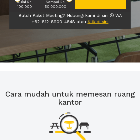
Mulai Rp.
-
Sampai Rp.
100.000
50.000.000
Butuh Paket Meeting? Hubungi kami di sini
WA
+62-812-8900-4848 atau
Klik di sini
Cara mudah untuk memesan ruang
kantor