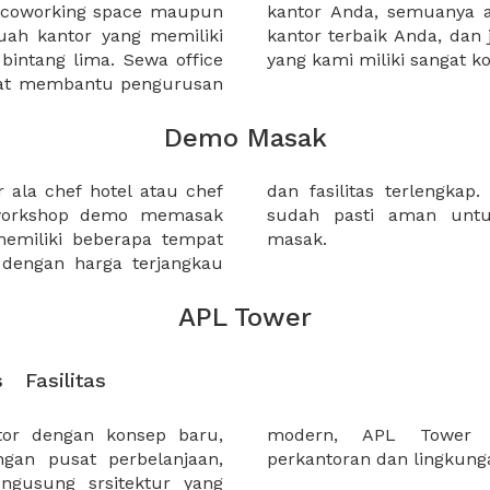
a coworking space maupun
 lebih mudah untuk sewa
uah kantor yang memiliki
kantor murah karena harga
 bintang lima. Sewa office
yang kami miliki sangat ko
pat membantu pengurusan
Demo Masak
 ala chef hotel atau chef
 tempat-tempat berikut ini
 workshop demo memasak
an acara kegiatan demo
miliki beberapa tempat
masak.
 dengan harga terjangkau
APL Tower
s
Fasilitas
or dengan konsep baru,
 keharmonian antara
gan pusat perbelanjaan,
perkantoran dan lingkunga
ngusung srsitektur yang