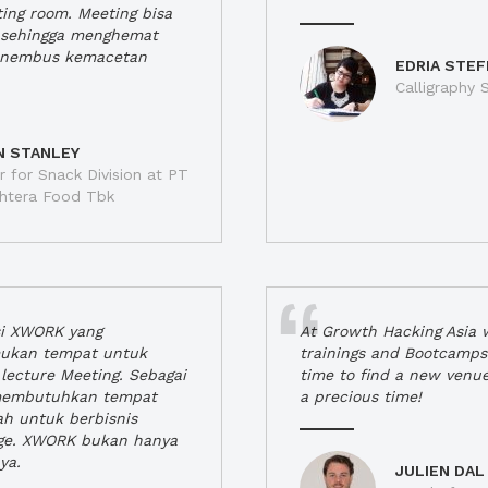
ting room. Meeting bisa
a, sehingga menghemat
enembus kemacetan
EDRIA STEF
Calligraphy S
N STANLEY
 for Snack Division at PT
jahtera Food Tbk
si XWORK yang
At Growth Hacking Asia w
ukan tempat untuk
trainings and Bootcamps
lecture Meeting. Sebagai
time to find a new venu
 membutuhkan tempat
a precious time!
h untuk berbisnis
ge. XWORK bukan hanya
ya.
JULIEN DAL