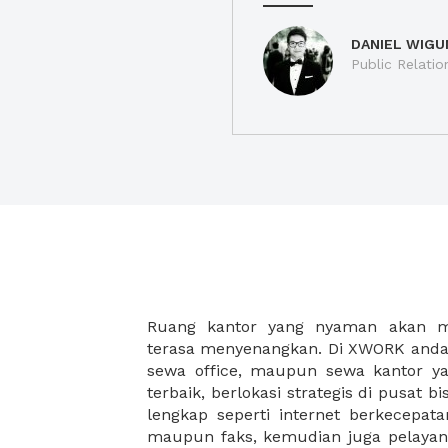
DANIEL WIGU
Public Relatio
Ruang kantor yang nyaman akan 
legalitas usaha baru Anda, seperti sur
terasa menyenangkan. Di XWORK anda 
Perusahaan, Surat Izin Usaha Per
sewa office, maupun sewa kantor yan
pendirian PT maupun akte pendiri
terbaik, berlokasi strategis di pusat bis
Sewa ruang kantor XWORK juga m
lengkap seperti internet berkecepata
kantor Anda, karena anda dapat memi
maupun faks, kemudian juga pelayan
sewa, kemudian Anda dapat survey