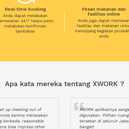
Real-time booking
Pesan makanan dan
fasilitas online
Anda dapat melakukan
Anda juga dapat memesa
emesanan 24/7 tanpa perlu
fasilitas dan makanan untu
melakukan konfirmasi
menunjang kegiatan produkt
tambahan
anda
Apa kata mereka tentang XWORK ?
t up meeting out of
XWORK aplikasinya sang
iences karena merasakan
digunakan. Pilihan ruan
ng berbeda, reasonable
tersebar di seluruh Jaka
rena bisa impress other
banget!