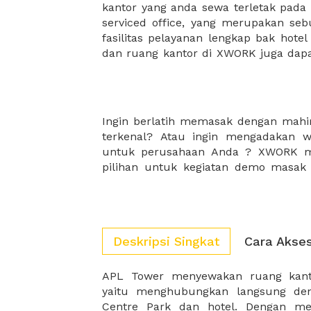
kantor yang anda sewa terletak pad
kantor Anda, semuanya akan dibuat
serviced office, yang merupakan seb
kantor terbaik Anda, dan juga sewa 
fasilitas pelayanan lengkap bak hotel
dan ruang kantor di XWORK juga da
Ingin berlatih memasak dengan mahir
dan fasilitas terlengkap. Selain itu
terkenal? Atau ingin mengadakan
sudah pasti aman untuk melakuk
untuk perusahaan Anda ? XWORK me
pilihan untuk kegiatan demo masak
Deskripsi Singkat
Cara Akse
APL Tower menyewakan ruang kant
modern, APL Tower memadukan
yaitu menghubungkan langsung den
Centre Park dan hotel. Dengan me