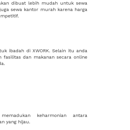
mpetitif.
da.
n yang hijau.