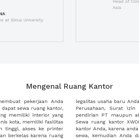
Head of Com
Asia
NA
ns at Binus University
Mengenal Ruang Kantor
membuat pekerjaan Anda
at domisili, Tanda Domisili
dapat sewa ruang kantor,
dagangan, dan atau akte
g memiliki interior yang
an CV untuk usaha Anda.
nis kota, memiliki fasilitas
empermudah proses sewa
n tinggi, akses ke printer
lih kantor yang akan anda
an berkelas karena ruang
 atau mengunjungi calon