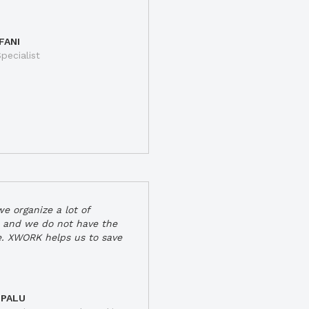
FANI
pecialist
e organize a lot of
 and we do not have the
e. XWORK helps us to save
 PALU