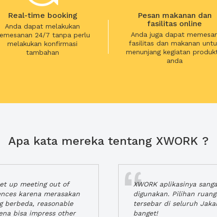
Real-time booking
Pesan makanan dan
fasilitas online
Anda dapat melakukan
Anda juga dapat memesa
emesanan 24/7 tanpa perlu
fasilitas dan makanan untu
melakukan konfirmasi
menunjang kegiatan produkt
tambahan
anda
Apa kata mereka tentang XWORK ?
t up meeting out of
XWORK aplikasinya sang
iences karena merasakan
digunakan. Pilihan ruan
ng berbeda, reasonable
tersebar di seluruh Jaka
rena bisa impress other
banget!