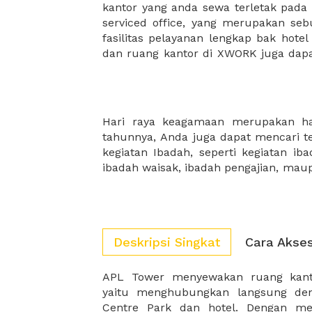
kantor yang anda sewa terletak pad
kantor Anda, semuanya akan dibuat
serviced office, yang merupakan seb
kantor terbaik Anda, dan juga sewa 
fasilitas pelayanan lengkap bak hotel
dan ruang kantor di XWORK juga da
Hari raya keagamaan merupakan har
mencari sewa tempat untuk ibadah d
tahunnya, Anda juga dapat mencari
juga dapat menambahkan fasilitas d
kegiatan Ibadah, seperti kegiatan ib
ibadah waisak, ibadah pengajian, mau
Deskripsi Singkat
Cara Akse
APL Tower menyewakan ruang kant
modern, APL Tower memadukan
yaitu menghubungkan langsung den
Centre Park dan hotel. Dengan me