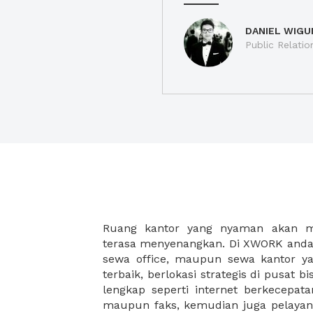
DANIEL WIGU
Public Relatio
Ruang kantor yang nyaman akan 
legalitas usaha baru Anda, seperti sur
terasa menyenangkan. Di XWORK anda 
Perusahaan, Surat Izin Usaha Per
sewa office, maupun sewa kantor yan
pendirian PT maupun akte pendiri
terbaik, berlokasi strategis di pusat bis
Sewa ruang kantor XWORK juga m
lengkap seperti internet berkecepata
kantor Anda, karena anda dapat memi
maupun faks, kemudian juga pelayan
sewa, kemudian Anda dapat survey