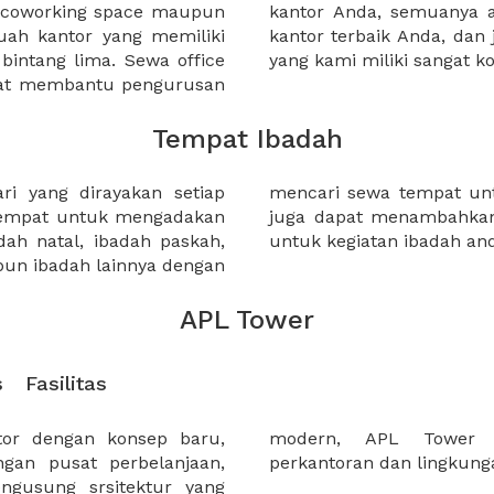
a coworking space maupun
 lebih mudah untuk sewa
uah kantor yang memiliki
kantor murah karena harga
 bintang lima. Sewa office
yang kami miliki sangat ko
pat membantu pengurusan
Tempat Ibadah
i yang dirayakan setiap
i XWORK. Selain itu anda
 tempat untuk mengadakan
an makanan secara online
adah natal, ibadah paskah,
untuk kegiatan ibadah an
pun ibadah lainnya dengan
APL Tower
s
Fasilitas
or dengan konsep baru,
 keharmonian antara
gan pusat perbelanjaan,
perkantoran dan lingkunga
ngusung srsitektur yang