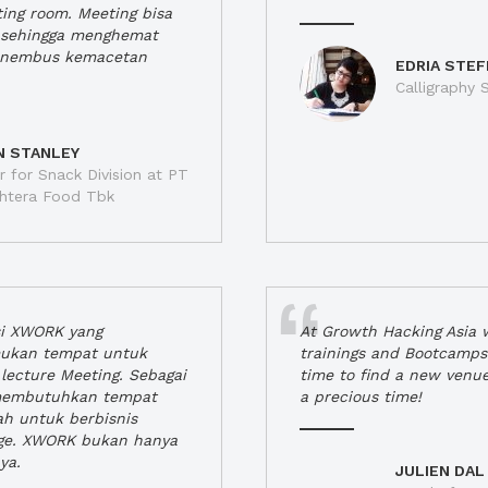
ting room. Meeting bisa
a, sehingga menghemat
enembus kemacetan
EDRIA STEF
Calligraphy S
N STANLEY
 for Snack Division at PT
jahtera Food Tbk
si XWORK yang
At Growth Hacking Asia w
ukan tempat untuk
trainings and Bootcamps
lecture Meeting. Sebagai
time to find a new venu
 membutuhkan tempat
a precious time!
h untuk berbisnis
ge. XWORK bukan hanya
ya.
JULIEN DAL