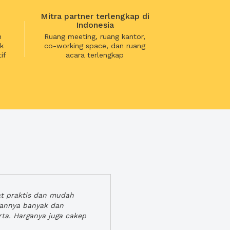
Mitra partner terlengkap di
Indonesia
n
Ruang meeting, ruang kantor,
k
co-working space, dan ruang
if
acara terlengkap
at praktis dan mudah
gannya banyak dan
rta. Harganya juga cakep